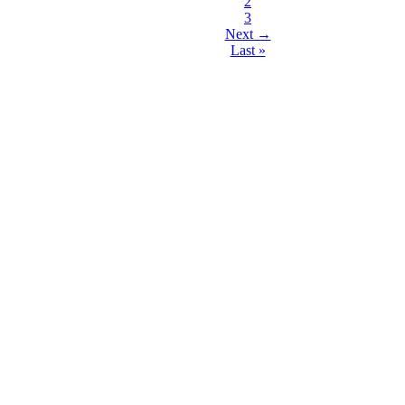
2
3
Next →
Last »