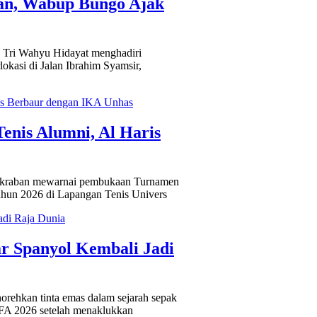
ran, Wabup Bungo Ajak
ri Wahyu Hidayat menghadiri
okasi di Jalan Ibrahim Syamsir,
nis Alumni, Al Haris
raban mewarnai pembukaan Turnamen
ahun 2026 di Lapangan Tenis Univers
ar Spanyol Kembali Jadi
hkan tinta emas dalam sejarah sepak
FIFA 2026 setelah menaklukkan