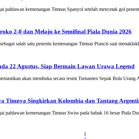
ahlawan kemenangan Timnas Spanyol setelah mencetak gol penentu 
ko 2-0 dan Melaju ke Semifinal Piala Dunia 2026
i salah satu penentu kemenangan Timnas Prancis saat menaklukkan 
ada 22 Agustus, Siap Bermain Lawan Urawa Legend
stikan akan membuka secara resmi Turnamen Sepak Bola Urang Awak
wa Timnya Singkirkan Kolombia dan Tantang Argent
ahlawan kemenangan Timnas Swiss pada babak 16 besar Piala Dunia 
1