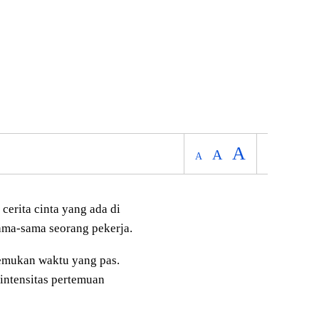
A
A
A
cerita cinta yang ada di
ama-sama seorang pekerja.
emukan waktu yang pas.
 intensitas pertemuan