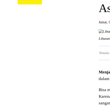
As
Jumat, 
Liburan
Penulis
Menja
dalam 
Bisa 
Karena
sangat