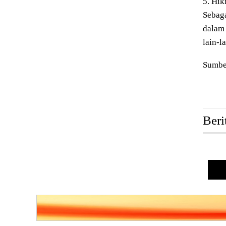
5. Hik
Sebaga
dalam 
lain-l
Sumbe
Beri