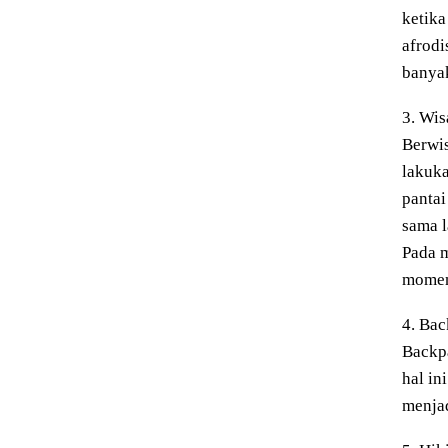
ketika
afrodi
banya
3. Wis
Berwi
lakuka
pantai
sama l
Pada 
momen
4. Ba
Backpa
hal in
menjad