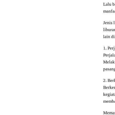
Lalu b
manfaa
Jenis 
libura
lain d
1. Per
Perjal
Melak
pasang
2. Be
Berkem
kegiat
memba
Memasa