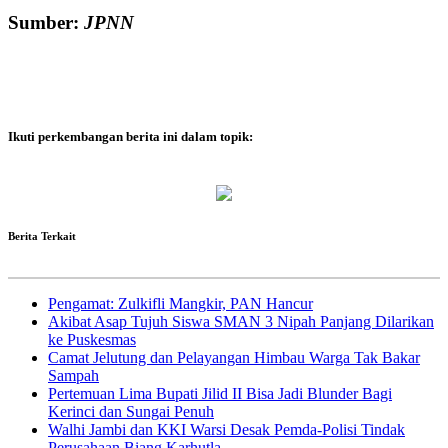
Sumber:
JPNN
Ikuti perkembangan berita ini dalam topik:
Berita Terkait
Pengamat: Zulkifli Mangkir, PAN Hancur
Akibat Asap Tujuh Siswa SMAN 3 Nipah Panjang Dilarikan
ke Puskesmas
Camat Jelutung dan Pelayangan Himbau Warga Tak Bakar
Sampah
Pertemuan Lima Bupati Jilid II Bisa Jadi Blunder Bagi
Kerinci dan Sungai Penuh
Walhi Jambi dan KKI Warsi Desak Pemda-Polisi Tindak
Perusahaan Biang Karhutla