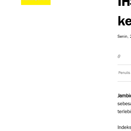
ke
Senin, 
()
Penulis
Jambi
sebes
terleb
Indeks