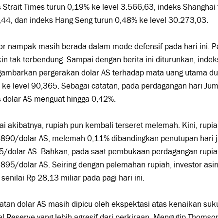
 Strait Times turun 0,19% ke level 3.566,63, indeks Shanghai 
44, dan indeks Hang Seng turun 0,48% ke level 30.273,03.
or nampak masih berada dalam mode defensif pada hari ini. Pa
n tak terbendung. Sampai dengan berita ini diturunkan, indek
ambarkan pergerakan dolar AS terhadap mata uang utama dun
ke level 90,365. Sebagai catatan, pada perdagangan hari Ju
s dolar AS menguat hingga 0,42%.
i akibatnya, rupiah pun kembali terseret melemah. Kini, rupia
.890/dolar AS, melemah 0,11% dibandingkan penutupan hari 
5/dolar AS. Bahkan, pada saat pembukaan perdagangan rupia
895/dolar AS. Seiring dengan pelemahan rupiah, investor asi
 senilai Rp 28,13 miliar pada pagi hari ini.
tan dolar AS masih dipicu oleh ekspektasi atas kenaikan suk
l Reserve yang lebih agresif dari perkiraan. Mengutip Thoms