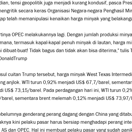
an, tensi geopolitik juga menjadi kurang kondusif, pasca Pr
engritik secara keras Organisasi Negara-negara Penghasil M
ap telah memanipulasi kenaikan harga minyak yang belakangan 
rtinya OPEC melakukannya lagi. Dengan jumlah produksi minya
ana, termasuk kapal-kapal penuh minyak di lautan, harga min
ni dibuat-buat! Tidak bagus dan tidak akan bisa diterima," tulis
DonaldTrump
ul cuitan Trump tersebut, harga minyak West Texas Intermedi
ng anjlok. WTI turun 0,92% menjadi US$ 67,7/barel, sementar
i US$ 73,15/barel. Pada perdagangan hari ini, WTI turun 0,
/barel, sementara brent melemah 0,12% menjadi US$ 73,97/b
sebelumnya genderang perang dagang dengan China yang ditab
knya kini pelaku pasar harus bersiap menghadapi perang inte
a AS dan OPEC. Hal ini membuat pelaku pasar yang sudah pani