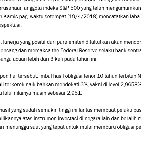
perusahaan anggota indeks S&P 500 yang telah mengumumkan
 Kamis pagi waktu setempat (19/4/2018) mencatatkan laba be
kspektasi.
, kinerja yang positif dari para emiten ditakutkan akan mendor
 kencang dan memaksa the Federal Reserve selaku bank sentr
unga acuan lebih dari 3 kali pada tahun ini.
on hal tersebut, imbal hasil obligasi tenor 10 tahun terbita
i terkerek naik bahkan mendekati 3%, yakni di level 2,9658
 lalu, nilainya masih sebesar 2,951.
hasil yang sudah semakin tinggi ini lantas membuat pelaku p
likannya atas instrumen investasi di negara lain dan beralih
ri menunggu saat yang tepat untuk mulai memburu obligasi p