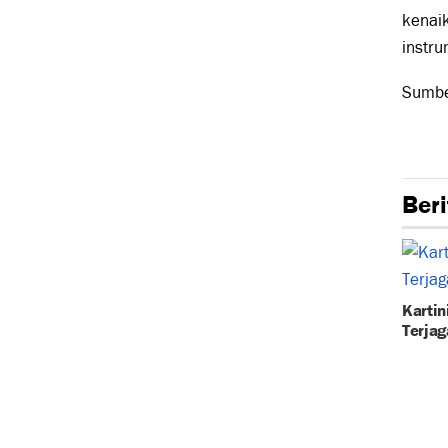
kenai
instru
Sumb
Beri
Kartin
Terjag