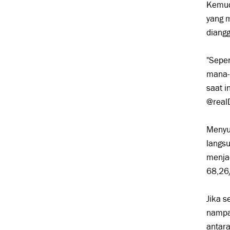
Kemudi
yang m
diangg
"Sepe
mana-m
saat i
@real
Menyus
langsu
menjad
68,26
Jika 
nampa
antar