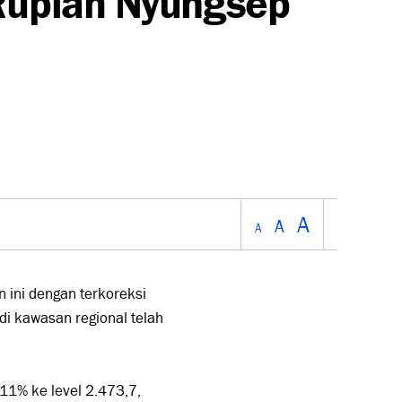
A
A
A
ini dengan terkoreksi
i kawasan regional telah
,11% ke level 2.473,7,