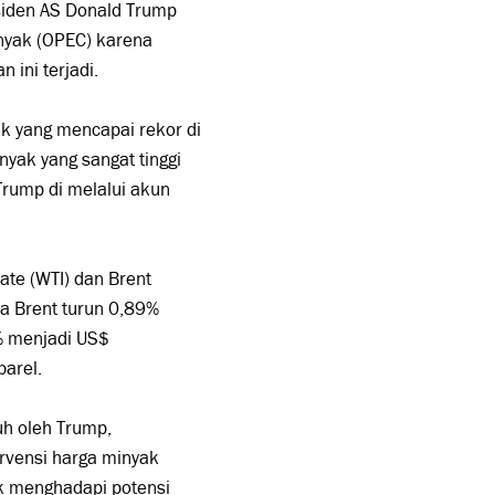
esiden AS Donald Trump
inyak (OPEC) karena
ini terjadi.
k yang mencapai rekor di
yak yang sangat tinggi
 Trump di melalui akun
ate (WTI) dan Brent
a Brent turun 0,89%
2% menjadi US$
arel.
uh oleh Trump,
rvensi harga minyak
k menghadapi potensi