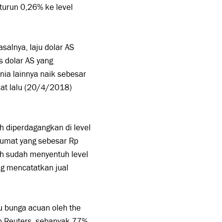
turun 0,26% ke level
salnya, laju dolar AS
s dolar AS yang
ia lainnya naik sebesar
mat lalu (20/4/2018)
h diperdagangkan di level
jumat yang sebesar Rp
h sudah menyentuh level
ng mencatatkan jual
u bunga acuan oleh the
on Reuters, sebanyak 77%