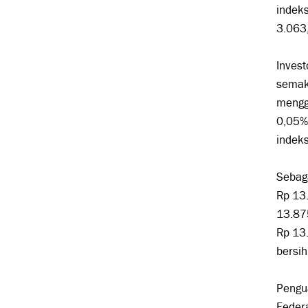
indeks
3.063,
Invest
semaki
mengg
0,05% 
indek
Sebaga
Rp 13
13.87
Rp 13.
bersih
Pengua
Federa