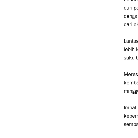
dari 
dengan
dari e
Lantas
lebih
suku b
Meresp
kembal
minggu
Imbal 
kepemi
semba