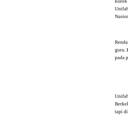
klasik
Unifah
Nasion
Rendah
guru. 
pada p
Unifa
Berkel
tapi d