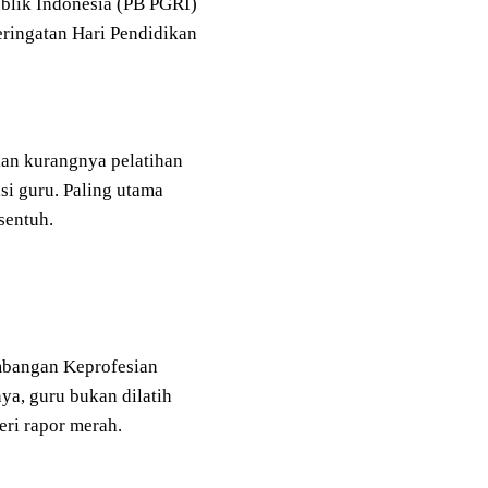
blik Indonesia (PB PGRI)
eringatan Hari Pendidikan
kan kurangnya pelatihan
asi guru. Paling utama
sentuh.
mbangan Keprofesian
ya, guru bukan dilatih
beri rapor merah.