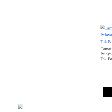
Camat 
Pelay
Tak B