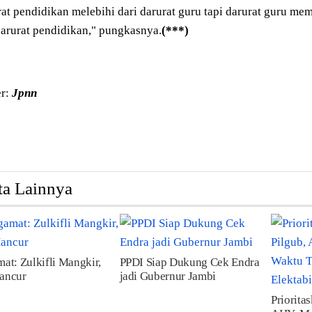
at pendidikan melebihi dari darurat guru tapi darurat guru m
arurat pendidikan," pungkasnya.
(***)
r:
Jpnn
ta Lainnya
at: Zulkifli Mangkir,
PPDI Siap Dukung Cek Endra
ancur
jadi Gubernur Jambi
Priorita