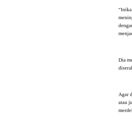
“Inika
mening
denga
menjad
Dia m
disera
Agar d
atau j
merdek