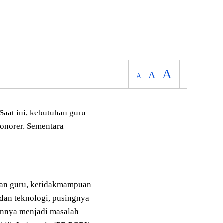
A
A
A
Saat ini, kebutuhan guru
honorer. Sementara
angan guru, ketidakmampuan
dan teknologi, pusingnya
ainnya menjadi masalah