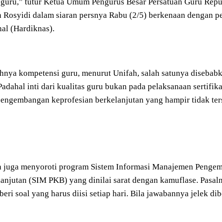
 guru,” tutur Ketua Umum Pengurus Besar Persatuan Guru Repu
 Rosyidi dalam siaran persnya Rabu (2/5) berkenaan dengan p
al (Hardiknas).
nya kompetensi guru, menurut Unifah, salah satunya disebab
Padahal inti dari kualitas guru bukan pada pelaksanaan sertifik
engembangan keprofesian berkelanjutan yang hampir tidak ter
h juga menyoroti program Sistem Informasi Manajemen Penge
anjutan (SIM PKB) yang dinilai sarat dengan kamuflase. Pasaln
iberi soal yang harus diisi setiap hari. Bila jawabannya jelek di