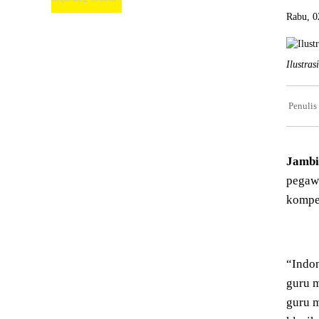
Rabu, 0
Ilustras
Penulis
Jamb
pegawa
kompet
“Indon
guru 
guru m