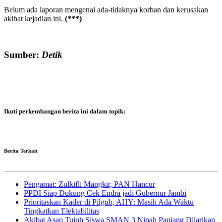
Belum ada laporan mengenai ada-tidaknya korban dan kerusakan
akibat kejadian ini.
(***)
Sumber:
Detik
Ikuti perkembangan berita ini dalam topik:
Berita Terkait
Pengamat: Zulkifli Mangkir, PAN Hancur
PPDI Siap Dukung Cek Endra jadi Gubernur Jambi
Prioritaskan Kader di Pilgub, AHY: Masih Ada Waktu
Tingkatkan Elektabilitas
Akibat Asap Tujuh Siswa SMAN 3 Nipah Panjang Dilarikan