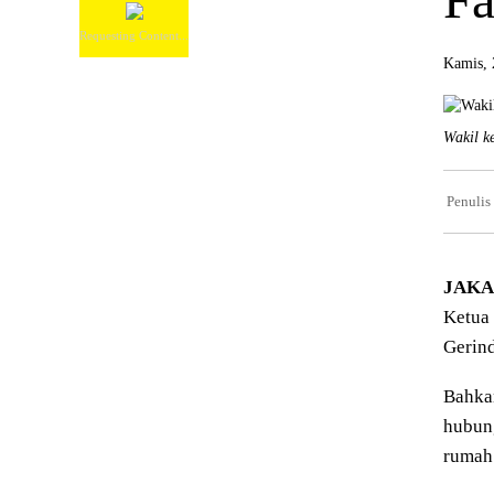
Requesting Content...
Kamis, 
Wakil k
Penulis
JAKA
Ketua
Gerind
Bahkan
hubung
rumah