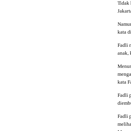
Tidak 
Jakart
Namun,
kata d
Fadli 
anak, 
Menuru
mengan
kata F
Fadli 
diembu
Fadli 
meliha