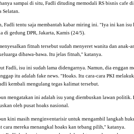
hanya sampai di situ, Fadli dituding memodali RS bisnis cafe d
a Selatan.
 Fadli tentu saja membantah kabar miring ini. "Iya ini kan isu 
ia di gedung DPR, Jakarta, Kamis (24/5).
menyesalkan fitnah tersebut sudah menyeret wanita dan anak-a
keluarga dibawa-bawa. Itu jelas fitnah," katanya.
t Fadli, isu ini sudah lama didengarnya. Namun, dia enggan 
ggap itu adalah fake news. "Hoaks. Itu cara-cara PKI melaku
adli kembali mengulang tegas kalimat tersebut.
pun mengatakan ini adalah isu yang diembuskan lawan politik. 
skan oleh pusat hoaks nasional.
pun kini masih menginventarisir untuk mengambil langkah huk
t cara mereka menangkal hoaks kan tebang pilih," katanya.