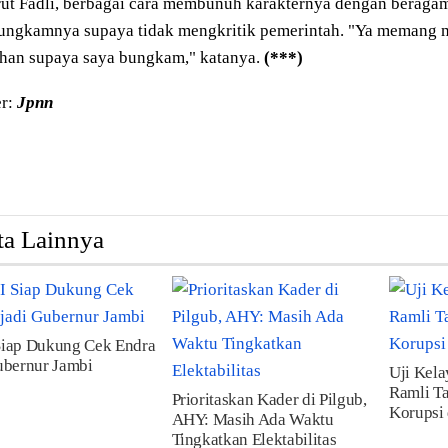
t Fadli, berbagai cara membunuh karakternya dengan beragam
ngkamnya supaya tidak mengkritik pemerintah. "Ya memang m
ahan supaya saya bungkam," katanya.
(***)
r:
Jpnn
ta Lainnya
Siap Dukung Cek Endra
ubernur Jambi
Uji Kel
Ramli T
Prioritaskan Kader di Pilgub,
Korupsi 
AHY: Masih Ada Waktu
Tingkatkan Elektabilitas