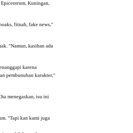
i Epicentrum, Kuningan,
hoaks, fitnah, fake news,"
nak. "Namun, kasihan ada
menanggapi karena
kan pembunuhan karakter,"
Dia menegaskan, isu ini
um. "Tapi kan kami juga