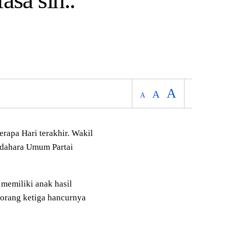
A
A
A
rapa Hari terakhir. Wakil
ndahara Umum Partai
 memiliki anak hasil
 orang ketiga hancurnya