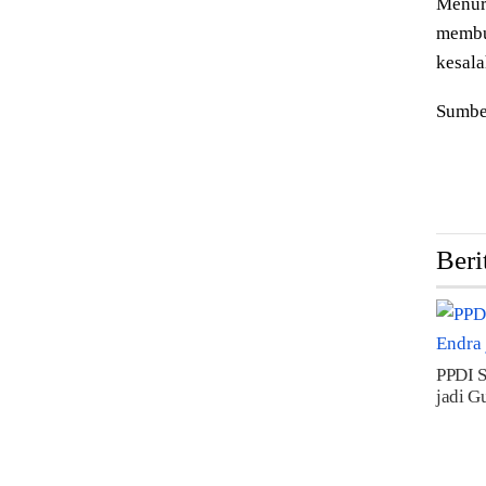
Menuru
membu
kesal
Sumbe
Tags:
Beri
PPDI 
jadi G