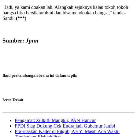
"Jadi, ya kami doakan lah. Alangkah sejuknya kalau tokoh-tokoh
bangsa bisa bersilaturahmi dan bisa mendoakan bangsa," tandas
Sandi.
(***)
Sumber:
Jpnn
Ikuti perkembangan berita ini dalam topik:
Berita Terkait
Pengamat: Zulkifli Mangkir, PAN Hancur
PPDI Siap Dukung Cek Endra jadi Gubernur Jambi
Prioritaskan Kader di Pilgub, AHY: Masih Ada Waktu
Tingkatkan Elektabilitas