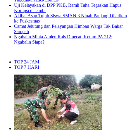
Uji Kelayakan di DPP PKB, Ramli Taha Tegaskan Hapus
Korupsi di Jambi
Akibat Asap Tujuh Siswa SMAN 3 Nipah Panjang Dilarikan
ke Puskesmas
Camat Jelutung dan Pelayangan Himbau Warga Tak Bakar
Sampah
Ngabalin Minta Amien Rais Dipecat, Ketum PA 212:
Ngabalin Siapa?
TOP 24 JAM
TOP 7 HARI