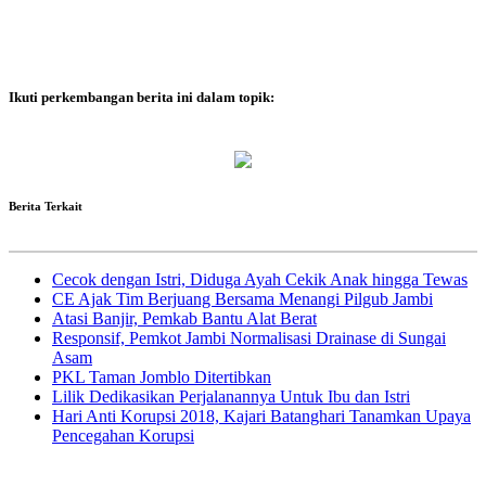
Ikuti perkembangan berita ini dalam topik:
Berita Terkait
Cecok dengan Istri, Diduga Ayah Cekik Anak hingga Tewas
CE Ajak Tim Berjuang Bersama Menangi Pilgub Jambi
Atasi Banjir, Pemkab Bantu Alat Berat
Responsif, Pemkot Jambi Normalisasi Drainase di Sungai
Asam
PKL Taman Jomblo Ditertibkan
Lilik Dedikasikan Perjalanannya Untuk Ibu dan Istri
Hari Anti Korupsi 2018, Kajari Batanghari Tanamkan Upaya
Pencegahan Korupsi