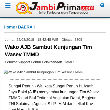
Home
DAERAH
/
Jumat, 22/03/2019 - 18:42:48 WIB - Dibaca: 2309
Wako AJB Sambut Kunjungan Tim
Wasev TMMD
Pemkot Support Penuh Pelaksanaan TMMD
Miko Adri/Jambione.com
Sungai Penuh - Walikota Sungai Penuh H. Asafri
Jaya Bakri (AJB) menyambut kunjungan Tim Wasev
TMMD dari Staf Teritorial Angkatan Darat, Brigjend
TNI Sulaiman Agusto, S.I.P., M.M dan Letkol Kav.
Joni Hariadi, S.E.