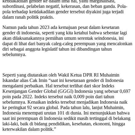
ketidakadilan gender ke dalam lima hal, yaitu marginalisasi,
subordinasi, pelabelan negatif, kekerasan, dan beban ganda. Pola-
pola terhadap ketidakadilan gender tersebut diyakini juga terjadi
dalam ranah politik praktis.
Namun pada tahun 2023 ada kemajuan pesat dalam kesetaran
gender di indonesia, seperti yang kita ketahui bahwa sebentar lagi
akan dilaksanakannya pemiihan umum serentak seindonesia, ini
dapat di lihat dari banyak caleg-caleg perempuan yang mencalonkan
diri sebagai anggota legislatif tahun ini dibandingan tahun
sebelumnya.
Seperti yang diutarakan oleh Wakil Ketua DPR RI Muhaimin
Iskandar alias Cak Imin “saat ini kesetaraan gender di Indonesia
mengalami perbaikan. Hal tersebut terlihat dari skor Indeks
Kesenjangan Gender Global (GGGI) Indonesia yang sebesar 0,697
poin pada 2022. Indeks tersebut naik 0,009 poin dari tahun
sebelumnya. Kenaikan indeks tersebut menjadikan Indonesia naik
ke peringkat 92 secara global. Pada tahun lalu, lanjut Muhaimin,
Indonesia menempati urutan 101 di dunia. Ini menunjukkan bahwa
saat ini perempuan di Indonesia sedikit masih tertinggal di belakang
laki-laki, baik di bidang pendidikan, kesehatan, ekonomi, hingga
keterwakilan dalam politik.”