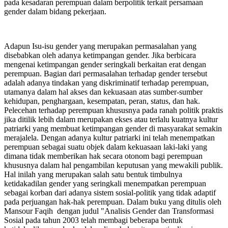
pada kesadaran perempuan dalam berpolitik terkait persamaan
gender dalam bidang pekerjaan.
Adapun Isu-isu gender yang merupakan permasalahan yang
disebabkan oleh adanya ketimpangan gender. Jika berbicara
mengenai ketimpangan gender seringkali berkaitan erat dengan
perempuan. Bagian dari permasalahan terhadap gender tersebut
adalah adanya tindakan yang diskriminatif terhadap perempuan,
utamanya dalam hal akses dan kekuasaan atas sumber-sumber
kehidupan, penghargaan, kesempatan, peran, status, dan hak.
Pelecehan terhadap perempuan khususnya pada ranah politik praktis
jika ditilik lebih dalam merupakan ekses atau terlalu kuatnya kultur
patriarki yang membuat ketimpangan gender di masyarakat semakin
merajalela. Dengan adanya kultur patriarki ini telah menempatkan
perempuan sebagai suatu objek dalam kekuasaan laki-laki yang
dimana tidak memberikan hak secara otonom bagi perempuan
khususnya dalam hal pengambilan keputusan yang mewakili publik.
Hal inilah yang merupakan salah satu bentuk timbulnya
ketidakadilan gender yang seringkali menempatkan perempuan
sebagai korban dari adanya sistem sosial-politik yang tidak adaptif
pada perjuangan hak-hak perempuan. Dalam buku yang ditulis oleh
Mansour Faqih dengan judul "Analisis Gender dan Transformasi
Sosial pada tahun 2003 telah membagi beberapa bentuk