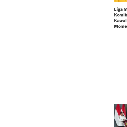
Liga 
Komit
Kawal 
Momen