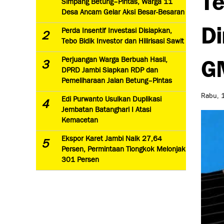
Simpang Betung–Pintas, Warga 11
Desa Ancam Gelar Aksi Besar-Besaran
Di
Perda Insentif Investasi Disiapkan,
2
Tebo Bidik Investor dan Hilirisasi Sawit
GM
Perjuangan Warga Berbuah Hasil,
3
DPRD Jambi Siapkan RDP dan
Pemeliharaan Jalan Betung–Pintas
Rabu, 1
Edi Purwanto Usulkan Duplikasi
4
Jembatan Batanghari I Atasi
Kemacetan
Ekspor Karet Jambi Naik 27,64
5
Persen, Permintaan Tiongkok Melonjak
301 Persen