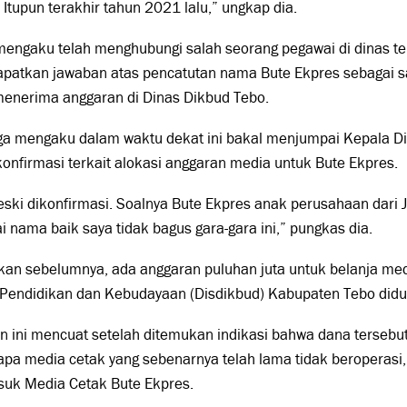
 Itupun terakhir tahun 2021 lalu,” ungkap dia.
mengaku telah menghubungi salah seorang pegawai di dinas t
patkan jawaban atas pencatutan nama Bute Ekpres sebagai s
menerima anggaran di Dinas Dikbud Tebo.
uga mengaku dalam waktu dekat ini bakal menjumpai Kepala D
nfirmasi terkait alokasi anggaran media untuk Bute Ekpres.
eski dikonfirmasi. Soalnya Bute Ekpres anak perusahaan dari 
 nama baik saya tidak bagus gara-gara ini,” pungkas dia.
kan sebelumnya, ada anggaran puluhan juta untuk belanja med
Pendidikan dan Kebudayaan (Disdikbud) Kabupaten Tebo didug
 ini mencuat setelah ditemukan indikasi bahwa dana tersebut
pa media cetak yang sebenarnya telah lama tidak beroperasi, 
suk Media Cetak Bute Ekpres.