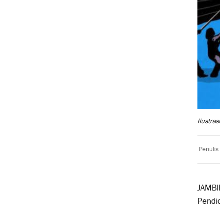
Ilustras
Penulis
JAMBIP
Pendid