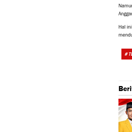
Namun
Angga
Hal in
mendug
# T
Beri