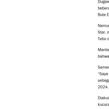
Dugaan
bebera
Bute 
Namun
Star,
Tebo 
Manta
bahwa
Sement
“Saya 
sebag
2024.
Diaku
kucura