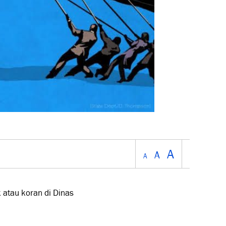
A
A
A
 atau koran di Dinas