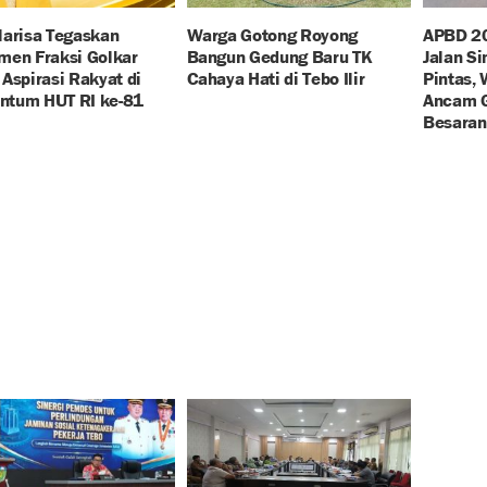
Marisa Tegaskan
Warga Gotong Royong
APBD 20
men Fraksi Golkar
Bangun Gedung Baru TK
Jalan S
Aspirasi Rakyat di
Cahaya Hati di Tebo Ilir
Pintas,
tum HUT RI ke-81
Ancam G
Besaran