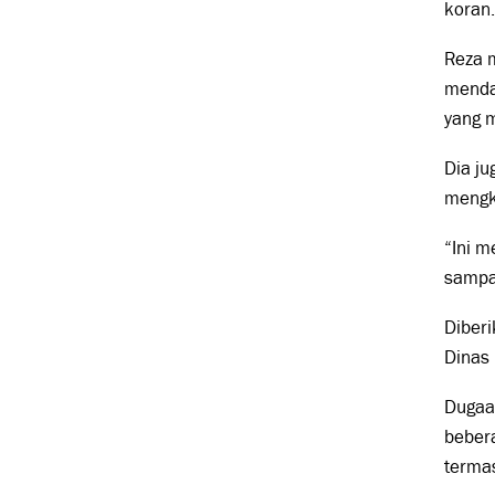
koran.
Reza 
menda
yang 
Dia j
mengko
“Ini m
sampai
Diberi
Dinas 
Dugaan
bebera
terma