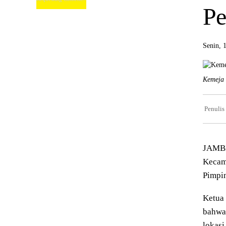
Pe
Senin, 
Kemeja 
Penulis
JAMBI
Kecama
Pimpin
Ketua
bahwa
lokasi