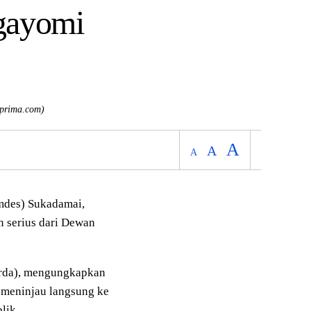
gayomi
prima.com)
A
A
A
des) Sukadamai,
n serius dari Dewan
arda), mengungkapkan
 meninjau langsung ke
lik.