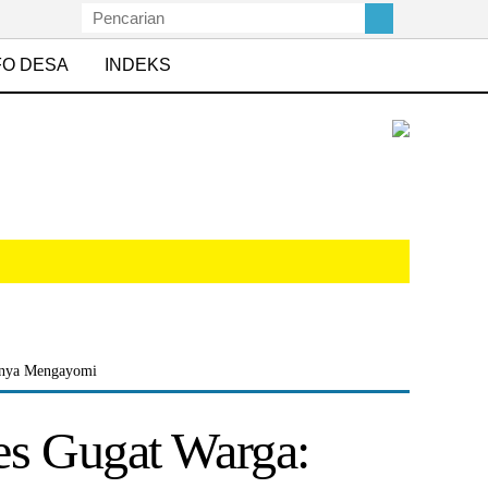
FO DESA
INDEKS
snya Mengayomi
es Gugat Warga: