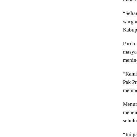
“Sehar
wargan
Kabup
Parda 
masyar
menind
“Kami 
Pak Pr
mempe
Menuru
menemp
sebel
“Ini 