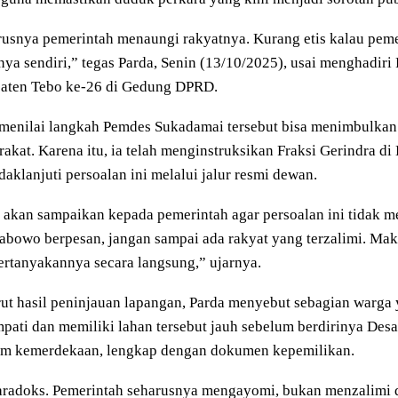
usnya pemerintah menaungi rakyatnya. Kurang etis kalau peme
ya sendiri,” tegas Parda, Senin (13/10/2025), usai menghadir
aten Tebo ke-26 di Gedung DPRD.
menilai langkah Pemdes Sukadamai tersebut bisa menimbulkan c
akat. Karena itu, ia telah menginstruksikan Fraksi Gerindra d
aklanjuti persoalan ini melalui jalur resmi dewan.
akan sampaikan kepada pemerintah agar persoalan ini tidak 
abowo berpesan, jangan sampai ada rakyat yang terzalimi. Maka
rtanyakannya secara langsung,” ujarnya.
t hasil peninjauan lapangan, Parda menyebut sebagian warga y
ati dan memiliki lahan tersebut jauh sebelum berdirinya Des
um kemerdekaan, lengkap dengan dokumen kepemilikan.
paradoks. Pemerintah seharusnya mengayomi, bukan menzalimi