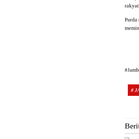
rakyat
Parda 
memint
#Jamb
# 
Beri