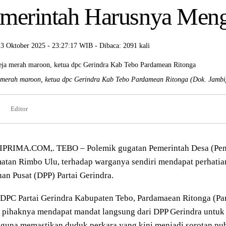
merintah Harusnya Men
13 Oktober 2025 - 23:27:17 WIB - Dibaca: 2091 kali
merah maroon, ketua dpc Gerindra Kab Tebo Pardamean Ritonga
(Dok. Jambi
Editor
PRIMA.COM,. TEBO – Polemik gugatan Pemerintah Desa (Pem
tan Rimbo Ulu, terhadap warganya sendiri mendapat perhatia
an Pusat (DPP) Partai Gerindra.
 DPC Partai Gerindra Kabupaten Tebo, Pardamaean Ritonga (P
 pihaknya mendapat mandat langsung dari DPP Gerindra untuk
 guna memastikan duduk perkara yang kini menjadi sorotan pub