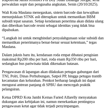
perwakilan sopir dan pengusaha angkutan, Senin (20/10/2025).
Wali Kota Maulana menegaskan, sistem barcode dan kewajiban
menunjukkan STNK asli diterapkan untuk memastikan BBM
subsidi tepat sasaran. Setiap kendaraan penerima akan didata ulang
dan diberikan barcode resmi sebagai identitas yang tidak bisa
dipalsukan.
“Langkah ini untuk menghindari penyalahgunaan solar subsidi dan
memastikan penerimanya benar-benar sesuai ketentuan,” tegas
Maulana.
Dalam juknis baru itu, kendaraan roda empat dibatasi pengisian
maksimal Rp200 ribu per hari, roda enam Rp350 ribu per hari,
sedangkan bus pariwisata tidak dikenakan batasan.
Pengawasan di lapangan akan dilakukan petugas gabungan dari
TNI, Polri, Dinas Perhubungan, Satpol PP, hingga petugas trantib
kecamatan dan kelurahan. Pemkot berharap langkah ini dapat
mengurai antrean panjang di SPBU dan mencegah praktik
pelangsiran.
Ketua DPRD Kota Jambi Kemas Faried Alfarelly menyatakan
dukungan atas kebijakan ini, namun menekankan pentingnya
pengawasan ketat agar tidak terjadi penyimpangan.