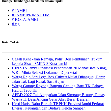
Ikuti perkembangan berita ini dalam topik:
# JAMBI
# JAMBIPRIMA.COM
# KOTAJAMBI
# tag
Berita Terkait
Cegah Kenakalan Remaja, Polisi Beri Pembinaan Hukum
kepada Siswa SMPN 3 Kota Jambi
UIN STS Jambi Finalisasi Penerimaan 20 Mahasiswa Asing,
WR I Minta Seleksi Dokumen Diperketat
Warga Rejo Sari Lega Box Culvert Mulai Dibangun, Harap
Jalan Tak Lagi Rusak Saat Hujan
Warga Gotong Royong Bangun Gedung Baru TK Cahaya
Hati di Tebo Ilir
APBD 2027 Tak Anggarkan Jalan Simpang Betung–Pintas,
Warga 11 Desa Ancam Gelar Aksi Besar-Besaran
Hesti Haris: Rabu Berkah TP PKK Provinsi Jambi Perkuat
Literasi Keuangan dan Budaya Kelola Sampah