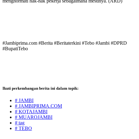
menghormati hak-hak pekerja sebagaimana mestinya. (ARD)
#Jambiprima.com #Berita #Beritaterkini #Tebo #Jambi #DPRD
#BupatiTebo
Ikuti perkembangan berita ini dalam topik:
# JAMBI
# JAMBIPRIMA.COM
# KOTAJAMBI
# MUAROJAMBI
# tag
# TEBO