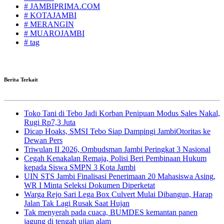
# JAMBIPRIMA.COM
# KOTAJAMBI
# MERANGIN
# MUAROJAMBI
# tag
Berita Terkait
Toko Tani di Tebo Jadi Korban Penipuan Modus Sales Nakal,
Rugi Rp7,3 Juta
Dicap Hoaks, SMSI Tebo Siap Dampingi JambiOtoritas ke
Dewan Pers
Triwulan II 2026, Ombudsman Jambi Peringkat 3 Nasional
Cegah Kenakalan Remaja, Polisi Beri Pembinaan Hukum
kepada Siswa SMPN 3 Kota Jambi
UIN STS Jambi Finalisasi Penerimaan 20 Mahasiswa Asing,
WR I Minta Seleksi Dokumen Diperketat
Warga Rejo Sari Lega Box Culvert Mulai Dibangun, Harap
Jalan Tak Lagi Rusak Saat Hujan
Tak menyerah pada cuaca, BUMDES kemantan panen
jagung di tengah ujian alam