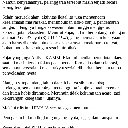
Namun kenyataannya, pelanggaran tersebut masih terjadi secara
terang-terangan.
Selain merusak alam, aktivitas ilegal itu juga mengancam
keselamatan masyarakat, menimbulkan risiko banjir, pencemaran
sungai, hilangnya fungsi kawasan hutan, hingga menggerus
keberlanjutan ekosistem. Menurut Fajar, hal ini bertentangan dengan
amanat Pasal 33 ayat (3) UUD 1945, yang menyatakan kekayaan
alam harus dikelola untuk sebesar-besarnya kemakmuran rakyat,
bukan untuk kepentingan segelintir pihak.
Fajar yang juga Aktivis KAMMI Riau ini menilai pemerintah daerah
saat ini masih terlalu fokus pada agenda formalitas dan selebrasi,
sementara persoalan krusial rakyat seolah dibiarkan berjalan tanpa
penyelesaian nyata.
“Jangan sampai ulang tahun daerah hanya sibuk membagi
undangan, sementara rakyat menanggung banjir, sungai tercemar,
dan hutan habis dirampok. Merangin tidak kekurangan acara, tapi
kekurangan ketegasan,” ujarnya.
Melalui rilis ini, HIMAJA secara tegas menuntut:
Penegakan hukum lingkungan yang nyata, tegas, dan transparan.
Penertiban total PETI tanpa tebang pilih.