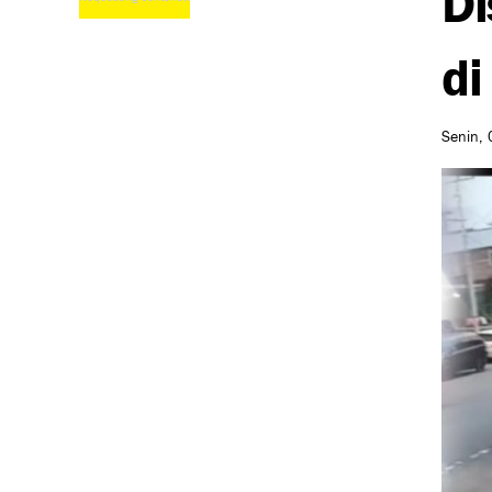
di
Senin, 