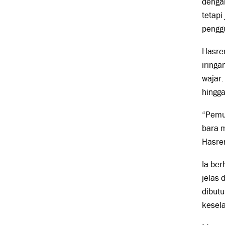
dengan
tetap
penggu
Hasre
iringa
wajar
hingga
“Pemu
bara 
Hasre
Ia ber
jelas 
dibutu
kesel