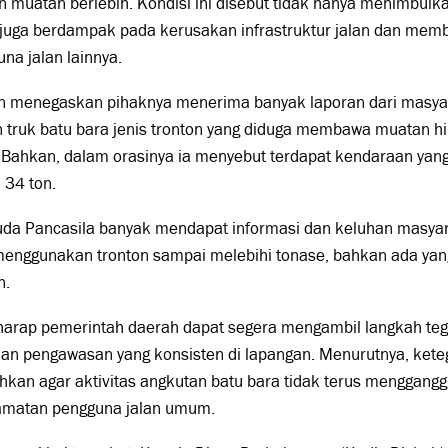
 muatan berlebih. Kondisi ini disebut tidak hanya menimbul
i juga berdampak pada kerusakan infrastruktur jalan dan me
na jalan lainnya.
n menegaskan pihaknya menerima banyak laporan dari masyar
n truk batu bara jenis tronton yang diduga membawa muatan h
. Bahkan, dalam orasinya ia menyebut terdapat kendaraan y
 34 ton.
da Pancasila banyak mendapat informasi dan keluhan masyar
menggunakan tronton sampai melebihi tonase, bahkan ada yang
n.
harap pemerintah daerah dapat segera mengambil langkah teg
dan pengawasan yang konsisten di lapangan. Menurutnya, ket
hkan agar aktivitas angkutan batu bara tidak terus menggan
amatan pengguna jalan umum.