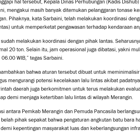
ggapi hal tersebut, Kepala Dinas Perhubungan (Kadis Dishub
ini, mengakui masih banyak ditemukan pelanggaran tonase ke
an. Pihaknya, kata Sarbaini, telah melakukan koordinasi deng
antas) untuk memperketat pengawasan terhadap kendaraan ang
 sudah melakukan koordinasi dengan pihak lantas. Seharusny
al 20 ton. Selain itu, jam operasional juga dibatasi, yakni mu
 06.00 WIB,” tegas Sarbaini.
nambahkan bahwa aturan tersebut dibuat untuk meminimalisir 
gus mengurangi potensi kecelakaan lalu lintas akibat padatny
intah daerah juga berkomitmen untuk terus melakukan evalua
ap demi menjaga ketertiban lalu lintas di wilayah Merangin.
nsi antara Pemkab Merangin dan Pemuda Pancasila berlangsu
 belah pihak sepakat bahwa pengaturan angkutan batu bara ha
 demi kepentingan masyarakat luas dan keberlangsungan infrast