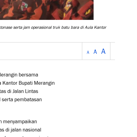
ase serta jam operasional truk batu bara di Aula Kantor
A
A
A
erangin bersama
a Kantor Bupati Merangin
s di Jalan Lintas
l serta pembatasan
ren menyampaikan
s di jalan nasional