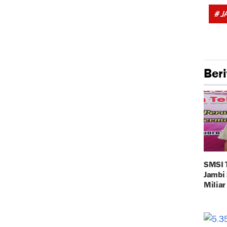
# J
Beri
SMSI 
Jambi
Milia