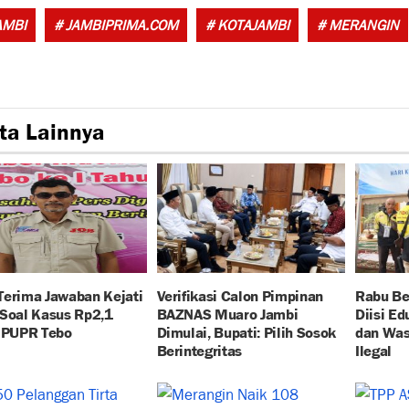
AMBI
# JAMBIPRIMA.COM
# KOTAJAMBI
# MERANGIN
ta Lainnya
Terima Jawaban Kejati
Verifikasi Calon Pimpinan
Rabu Be
 Soal Kasus Rp2,1
BAZNAS Muaro Jambi
Diisi E
r PUPR Tebo
Dimulai, Bupati: Pilih Sosok
dan Wa
Berintegritas
Ilegal