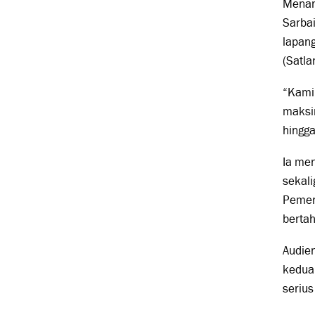
Menan
Sarba
lapang
(Satl
“Kami
maksim
hingga
Ia me
sekali
Pemer
bertah
Audie
kedua
serius