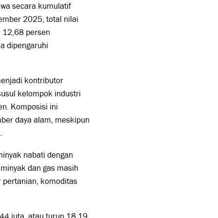
wa secara kumulatif
mber 2025, total nilai
n 12,68 persen
a dipengaruhi
njadi kontributor
susul kelompok industri
n. Komposisi ini
ber daya alam, meskipun
.
 minyak nabati dengan
 minyak dan gas masih
 pertanian, komoditas
44 juta, atau turun 18,19