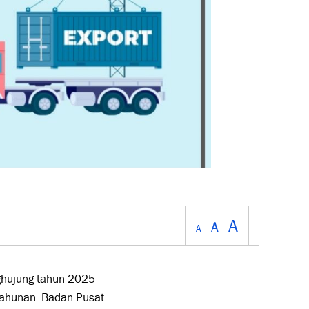
A
A
A
ghujung tahun 2025
ahunan. Badan Pusat