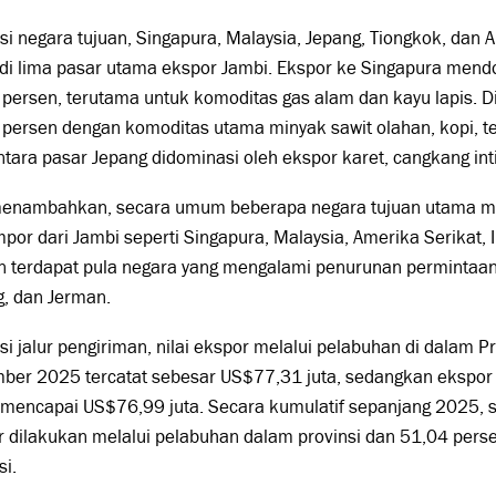
isi negara tujuan, Singapura, Malaysia, Jepang, Tiongkok, dan
di lima pasar utama ekspor Jambi. Ekspor ke Singapura mend
persen, terutama untuk komoditas gas alam dan kayu lapis. D
persen dengan komoditas utama minyak sawit olahan, kopi, teh
ara pasar Jepang didominasi oleh ekspor karet, cangkang inti 
 menambahkan, secara umum beberapa negara tujuan utama m
impor dari Jambi seperti Singapura, Malaysia, Amerika Serikat, 
 terdapat pula negara yang mengalami penurunan permintaan 
g, dan Jerman.
isi jalur pengiriman, nilai ekspor melalui pelabuhan di dalam P
ber 2025 tercatat sebesar US$77,31 juta, sedangkan ekspor 
 mencapai US$76,99 juta. Secara kumulatif sepanjang 2025, s
 dilakukan melalui pelabuhan dalam provinsi dan 51,04 perse
si.