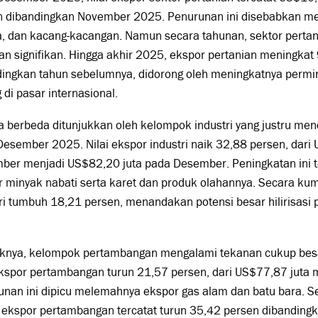
n dibandingkan November 2025. Penurunan ini disebabkan me
a, dan kacang-kacangan. Namun secara tahunan, sektor perta
an signifikan. Hingga akhir 2025, ekspor pertanian meningkat
dingkan tahun sebelumnya, didorong oleh meningkatnya permin
 di pasar internasional.
a berbeda ditunjukkan oleh kelompok industri yang justru me
esember 2025. Nilai ekspor industri naik 32,88 persen, dari
ber menjadi US$82,20 juta pada Desember. Peningkatan ini t
 minyak nabati serta karet dan produk olahannya. Secara kumu
ri tumbuh 18,21 persen, menandakan potensi besar hilirisasi 
.
iknya, kelompok pertambangan mengalami tekanan cukup bes
ekspor pertambangan turun 21,57 persen, dari US$77,87 juta 
nan ini dipicu melemahnya ekspor gas alam dan batu bara. S
 ekspor pertambangan tercatat turun 35,42 persen dibanding