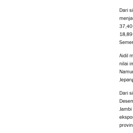
Dari s
menja
37,40 
18,89 
Sement
Aidil
nilai 
Namun
Jepan
Dari s
Desem
Jambi
ekspor
provin