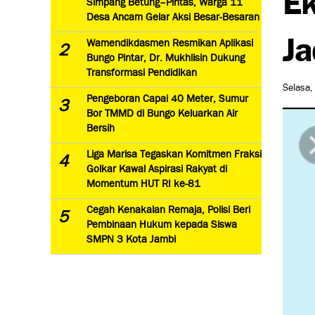
Simpang Betung–Pintas, Warga 11
Desa Ancam Gelar Aksi Besar-Besaran
Ja
Wamendikdasmen Resmikan Aplikasi
2
Bungo Pintar, Dr. Mukhlisin Dukung
Transformasi Pendidikan
Selasa,
Pengeboran Capai 40 Meter, Sumur
3
Bor TMMD di Bungo Keluarkan Air
Bersih
Liga Marisa Tegaskan Komitmen Fraksi
4
Golkar Kawal Aspirasi Rakyat di
Momentum HUT RI ke-81
Cegah Kenakalan Remaja, Polisi Beri
5
Pembinaan Hukum kepada Siswa
SMPN 3 Kota Jambi