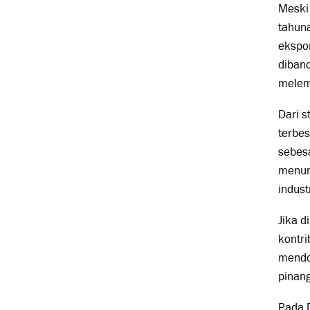
Meski
tahuna
ekspor
diban
melem
Dari 
terbes
sebesa
menun
indust
Jika d
kontr
mendo
pinan
Pada D