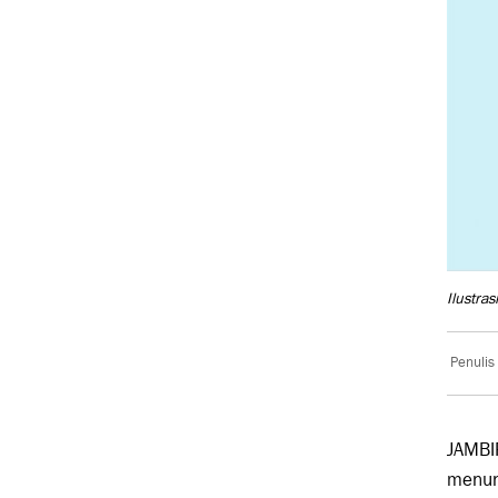
Ilustras
Penulis
JAMBI
menun