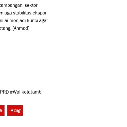
rtambangan, sektor
njaga stabilitas ekspor
nilai menjadi kunci agar
atang. (Ahmad)
#DPRD #WalikotaJambi
Tags:
I
# tag