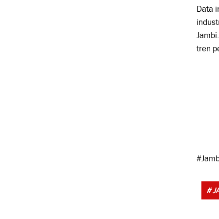
Data i
indust
Jambi.
tren p
#Jamb
# J