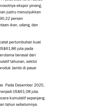
rosotnya ekspor pinang,
nian justru menunjukkan
 90,22 persen
taan ikan, udang, dan
ncatat pertumbuhan kuat
 US$61,86 juta pada
erutama berasal dari
latif tahunan, sektor
produk Jambi di pasar
ar. Pada Desember 2025,
menjadi US$61,08 juta.
ecara kumulatif sepanjang
kan tahun sebelumnya.