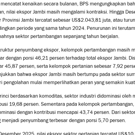
 mencatat kenaikan secara bulanan, BPS mengungkapkan bah
n, nilai ekspor Jambi masih mengalami kontraksi. Hingga Dese
 Provinsi Jambi tercatat sebesar US$2.043,81 juta, atau turu
dingkan periode yang sama tahun 2024. Penurunan ini terutam
ahnya sektor pertambangan sepanjang tahun berjalan.
struktur penyumbang ekspor, kelompok pertambangan masih me
ar dengan porsi 46,21 persen terhadap total ekspor Jambi. Di
r 45,87 persen, serta kelompok pertanian sebesar 7,92 perse
jukkan bahwa ekspor Jambi masih bertumpu pada sektor sum
ri pengolahan mulai memperlihatkan peran yang semakin kuat
irinci berdasarkan komoditas, sektor industri didominasi oleh
ibusi 19,68 persen. Sementara pada kelompok pertambangan,
minasi dengan kontribusi mencapai 43,74 persen. Dari sektor
g menjadi penyumbang terbesar dengan porsi 5,70 persen.
esember 2025, nilai ekspor sektor pertanian tercatat US$10,