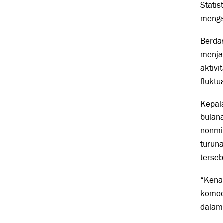
Statis
menga
Berda
menjad
aktivi
fluktua
Kepala
bulan
nonmig
turun
terseb
“Kena
komodi
dalam 