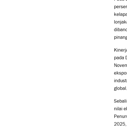
perse
kelap
lonjak
diban
pinang
Kinerj
pada D
Novem
ekspor
indust
global
Sebal
nilai 
Penuru
2025,