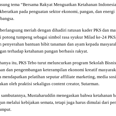
sung tema “Bersama Rakyat Menguatkan Ketahanan Indonesia”,
kberatkan pada penguatan sektor ekonomi, pangan, dan energi
 bangsa.
berlangsung meriah dengan dihadiri ratusan kader PKS dan ma
i potong tumpeng sebagai simbol rasa syukur Milad ke-24 PKS, 
n penyerahan bantuan bibit tanaman dan ayam kepada masyarak
an terhadap ketahanan pangan berbasis rakyat.
hanya itu, PKS Tebo turut meluncurkan program Sekolah Bisni
han dan pengembangan keterampilan ekonomi kreatif masyaraka
a mendapatkan pelatihan seputar affiliate marketing, media so
kan oleh praktisi sekaligus content creator,
Sutarman
.
 sambutannya,
Mustaharuddin
menegaskan bahwa ketahanan ba
un melalui kebijakan semata, tetapi juga harus dimulai dari p
umput.