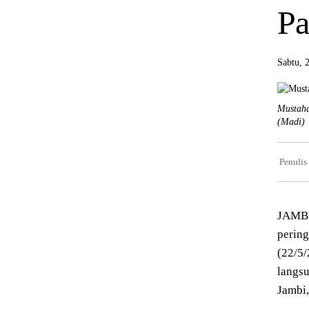
Pa
Sabtu, 
Mustaha
(Madi)
Penulis
JAMBI
pering
(22/5
langs
Jambi