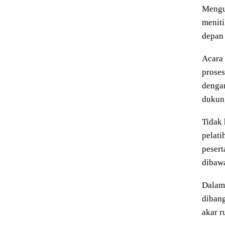
Mengu
meniti
depan
Acara 
proses
denga
dukung
Tidak 
pelati
pesert
dibawa
Dalam
dibang
akar r