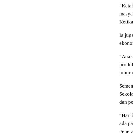
“Ketah
masya
Ketika
Ia ju
ekonom
“Anak 
produk
hibura
Semen
Sekol
dan pe
“Hari 
ada pa
genera