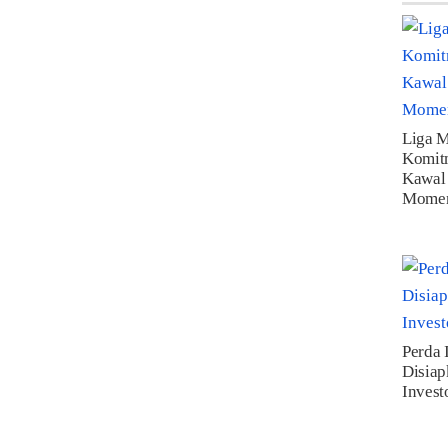
Liga M
Komitm
Kawal 
Momen
Perda 
Disiap
Invest