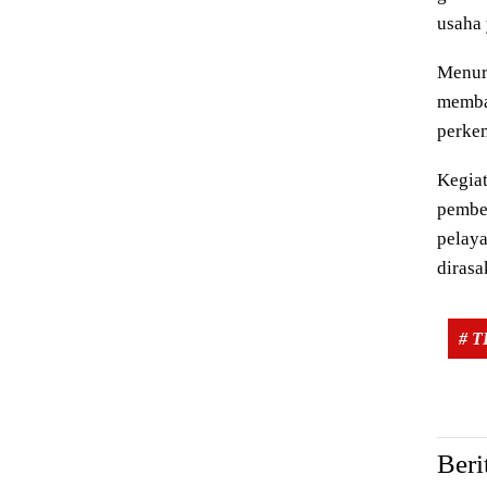
usaha 
Menuru
memba
perke
Kegia
pember
pelaya
dirasa
# 
Beri