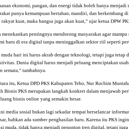
anan ekonomi, pangan, dan energi tidak boleh hanya menjadi s
rakat punya kemampuan bertahan, mandiri, dan berkembang di
 rakyat kuat, maka bangsa juga akan kuat,” ujar ketua DPW PK
ga menekankan pentingnya mendorong masyarakat agar mampu
i baru di era digital tanpa meninggalkan sektor riil seperti pe
muda hari ini harus akrab dengan teknologi, tetapi juga tetap 
tivitas. Dunia digital harus menjadi peluang menciptakan usa
n semata,” tambahnya.
tara itu, Ketua DPD PKS Kabupaten Tebo,
Nur Rochim Muntah
ah Bisnis PKS merupakan langkah konkret dalam menjawab per
luang bisnis online yang semakin besar.
ini media sosial bukan lagi sekadar tempat berselancar informas
sar, bahkan ada sumber penghasilan baru. Karena itu PKS ingi
si muda, tidak hanya menjadi penonton tren digital, tetapi ju