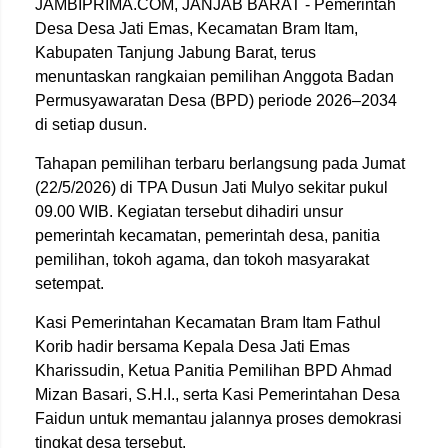
JAMBIPRIMA.COM, JANJAB BARAT - Pemerintah
Desa
Desa Jati Emas
, Kecamatan
Bram Itam
,
Kabupaten
Tanjung Jabung Barat
, terus
menuntaskan rangkaian pemilihan Anggota Badan
Permusyawaratan Desa (BPD) periode 2026–2034
di setiap dusun.
Tahapan pemilihan terbaru berlangsung pada Jumat
(22/5/2026) di TPA Dusun Jati Mulyo sekitar pukul
09.00 WIB. Kegiatan tersebut dihadiri unsur
pemerintah kecamatan, pemerintah desa, panitia
pemilihan, tokoh agama, dan tokoh masyarakat
setempat.
Kasi Pemerintahan Kecamatan Bram Itam Fathul
Korib hadir bersama Kepala Desa Jati Emas
Kharissudin, Ketua Panitia Pemilihan BPD Ahmad
Mizan Basari, S.H.I., serta Kasi Pemerintahan Desa
Faidun untuk memantau jalannya proses demokrasi
tingkat desa tersebut.