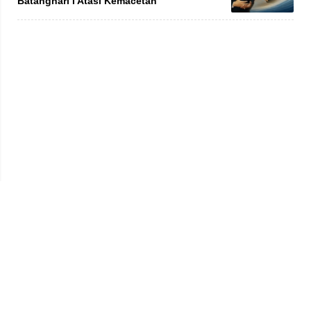
Batanghari I Atasi Kemacetan
Privacy Policy
Kode Etik
Redaksi
Tentang Kami
Disclaimer
Pedoman Media Siber
© 2026 jambiprima.com