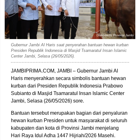
Diskominfo Provinsi Jambi
Gubernur Jambi Al Haris saat penyerahan bantuan hewan kurban
Presiden Republik Indonesia di Masjid Tsamaratul Insan Islamic
Center Jambi, Selasa (26/05/2026).
JAMBIPRIMA.COM, JAMBI – Gubernur Jambi
Al
Haris
menyerahkan secara simbolis bantuan hewan
kurban dari Presiden Republik Indonesia
Prabowo
Subianto
di
Masjid Tsamaratul Insan Islamic Center
Jambi
, Selasa (26/05/2026) sore.
Bantuan tersebut merupakan bagian dari penyaluran
hewan kurban Presiden untuk masyarakat di seluruh
kabupaten dan kota di Provinsi Jambi menjelang
Hari Raya Idul Adha 1447 Hijriah/2026 Masehi.