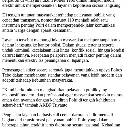
berpatroli di wilayah hukum Polres Tebo dinilai menjadi media
efektif untuk memperkenalkan layanan kepolisian secara langsung.
Di tengah tuntutan masyarakat terhadap pelayanan publik yang
cepat dan transparan, nomor darurat 110 menjadi salah satu
instrumen penting Polri dalam memperpendek jalur komunikasi
antara warga dengan aparat keamanan.
Layanan tersebut memungkinkan masyarakat melapor tanpa harus
datang langsung ke kantor polisi. Dalam situasi tertentu seperti
tindak kriminal, kecelakaan lalu lintas, konflik sosial, hingga kondisi
darurat lainnya, kecepatan pelaporan menjadi faktor penting dalam
menentukan efektivitas penanganan di lapangan.
Pemasangan stiker secara serentak juga menunjukkan upaya Polres
Tebo dalam membangun standar pelayanan yang lebih modern dan
adaptif terhadap kebutuhan masyarakat.
“Kami berkomitmen menghadirkan pelayanan publik yang
responsif, modern, dan profesional agar masyarakat semakin merasa
aman dan nyaman dengan kehadiran Polri di tengah kehidupan
sehari-hari,” tambah AKBP Triyanto.
Penguatan layanan berbasis call center darurat sendiri menjadi
bagian dari transformasi pelayanan publik Polri yang dalam
beberapa tahun terakhir terus didorong secara nasional. Kehadiran