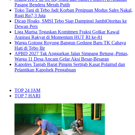
Pasang Bendera Merah Putih
Toko Tani di Tebo Jadi Korban Penipuan Modus Sales Nakal,
Rugi Rp7,3 Juta
Dicap Hoaks, SMSI Tebo Siap Dampingi JambiOtoritas ke
Dewan Pers
Liga Marisa Tegaskan Komitmen Fraksi Golkar Kawal
Aspirasi Rakyat di Momentum HUT RI ke-81
Warga Gotong Royong Bangun Gedung Baru TK Cahaya
Hati di Tebo Ilir
APBD 2027 Tak Anggarkan Jalan Simpang Betung–Pintas,
Warga 11 Desa Ancam Gelar Aksi Besar-Besaran
Kapolres Tanjab Barat Pimpin Sertijab Kasat Polairud dan
Pelantikan Kapolsek Pengabuan
TOP 24 JAM
TOP 7 HARI