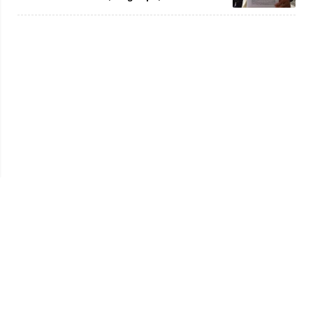
Privacy Policy
Kode Etik
Redaksi
Tentang Kami
Disclaimer
Pedoman Media Siber
© 2026 jambiprima.com