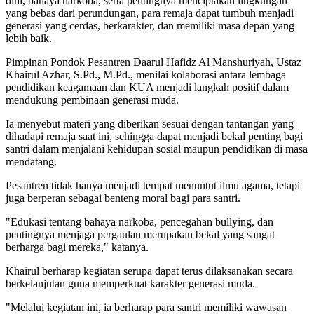
dini, bahaya narkoba, serta pentingnya menciptakan lingkungan
yang bebas dari perundungan, para remaja dapat tumbuh menjadi
generasi yang cerdas, berkarakter, dan memiliki masa depan yang
lebih baik.
Pimpinan Pondok Pesantren Daarul Hafidz Al Manshuriyah, Ustaz
Khairul Azhar, S.Pd., M.Pd., menilai kolaborasi antara lembaga
pendidikan keagamaan dan KUA menjadi langkah positif dalam
mendukung pembinaan generasi muda.
Ia menyebut materi yang diberikan sesuai dengan tantangan yang
dihadapi remaja saat ini, sehingga dapat menjadi bekal penting bagi
santri dalam menjalani kehidupan sosial maupun pendidikan di masa
mendatang.
Pesantren tidak hanya menjadi tempat menuntut ilmu agama, tetapi
juga berperan sebagai benteng moral bagi para santri.
"Edukasi tentang bahaya narkoba, pencegahan bullying, dan
pentingnya menjaga pergaulan merupakan bekal yang sangat
berharga bagi mereka," katanya.
Khairul berharap kegiatan serupa dapat terus dilaksanakan secara
berkelanjutan guna memperkuat karakter generasi muda.
"Melalui kegiatan ini, ia berharap para santri memiliki wawasan