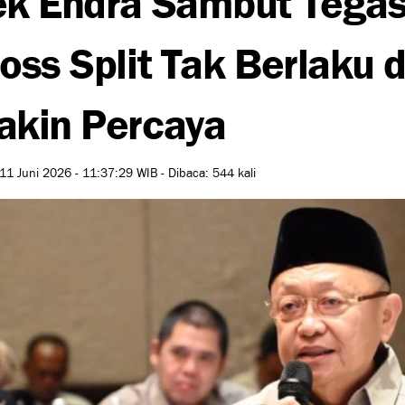
oss Split Tak Berlaku d
kin Percaya
11 Juni 2026 - 11:37:29 WIB - Dibaca: 544 kali