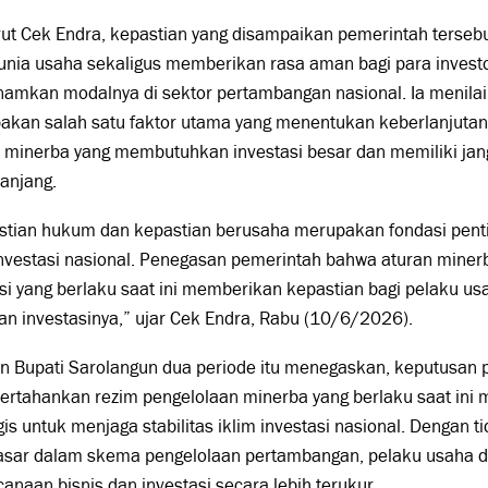
ut Cek Endra, kepastian yang disampaikan pemerintah tersebu
unia usaha sekaligus memberikan rasa aman bagi para investo
mkan modalnya di sektor pertambangan nasional. Ia menilai,
akan salah satu faktor utama yang menentukan keberlanjutan 
r minerba yang membutuhkan investasi besar dan memiliki j
anjang.
stian hukum dan kepastian berusaha merupakan fondasi pent
investasi nasional. Penegasan pemerintah bahwa aturan mine
si yang berlaku saat ini memberikan kepastian bagi pelaku u
an investasinya,” ujar Cek Endra, Rabu (10/6/2026).
n Bupati Sarolangun dua periode itu menegaskan, keputusan 
rtahankan rezim pengelolaan minerba yang berlaku saat ini
gis untuk menjaga stabilitas iklim investasi nasional. Dengan
sar dalam skema pengelolaan pertambangan, pelaku usaha 
anaan bisnis dan investasi secara lebih terukur.