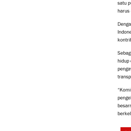
satu p
harus 
Denga
Indon
kontr
Sebaga
hidup 
penga
trans
“Komi
penge
besar
berkel