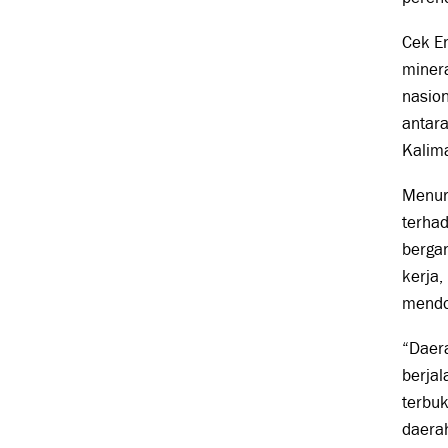
Cek En
miner
nasion
antara
Kalim
Menuru
terha
berga
kerja
mendo
“Daera
berja
terbu
daerah