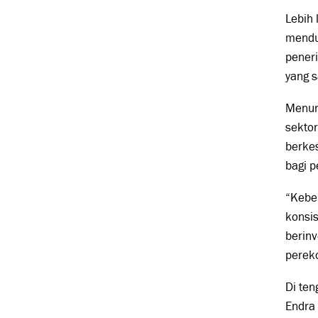
Lebih 
mendu
peneri
yang s
Menuru
sektor
berke
bagi 
“Keber
konsis
berinv
pereko
Di ten
Endra 