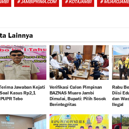
AMBI
# JAMBIPRIMA.COM
# KOTAJAMBI
# MUAROJAMB
ta Lainnya
Terima Jawaban Kejati
Verifikasi Calon Pimpinan
Rabu Be
 Soal Kasus Rp2,1
BAZNAS Muaro Jambi
Diisi E
r PUPR Tebo
Dimulai, Bupati: Pilih Sosok
dan Wa
Berintegritas
Ilegal