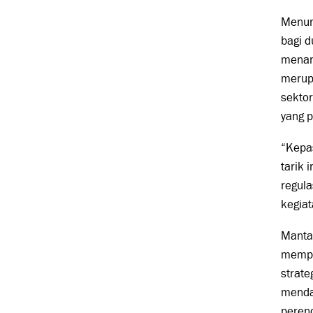
Menur
bagi d
menana
merup
sekto
yang p
“Kepa
tarik 
regula
kegiat
Manta
mempe
strate
menda
perenc