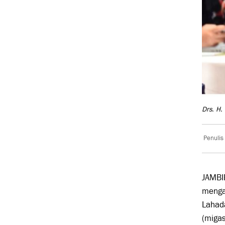
Drs. H.
Penulis
JAMBIP
mengap
Lahada
(migas