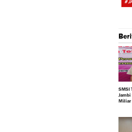
# J
Beri
SMSI 
Jambi
Milia