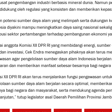
usat pengembangan industri berbasis mineral dunia. Namun pel
didukung oleh regulasi yang konsisten dan memberikan kepasti
n potensi sumber daya alam yang melimpah serta dukungan keb
esia diyakini mampu meningkatkan daya saing nasional sekal
ibusi sektor pertambangan terhadap pembangunan ekonomi yan
i anggota Komisi XII DPR RI yang membidangi energi, sumber 
dan investasi, Cek Endra menegaskan pihaknya akan terus me
wasan agar pengelolaan sumber daya alam Indonesia berjalan 
paran dan memberikan manfaat sebesar-besarnya bagi negara 
si XII DPR RI akan terus menjalankan fungsi pengawasan unt
lolaan sumber daya alam berjalan secara optimal, memberika
nya bagi negara dan masyarakat, serta mendukung agenda pe
anjutan,” tutup legislator asal Daerah Pemilihan Provinsi Jamb