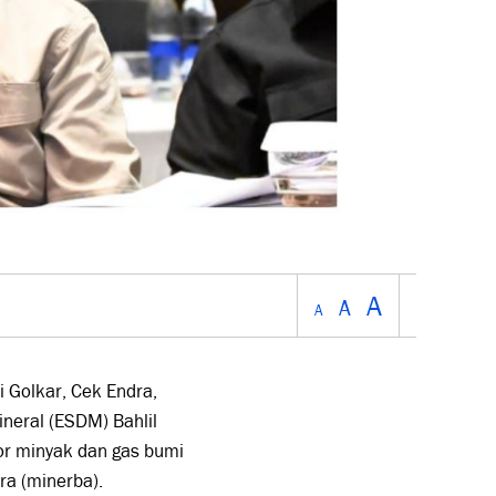
A
A
A
 Golkar, Cek Endra,
neral (ESDM) Bahlil
or minyak dan gas bumi
ra (minerba).