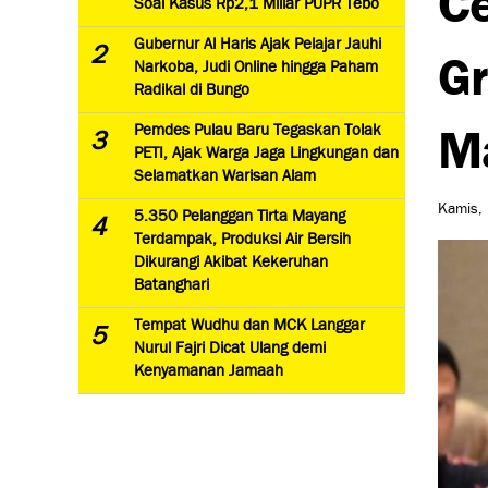
Soal Kasus Rp2,1 Miliar PUPR Tebo
Gubernur Al Haris Ajak Pelajar Jauhi
2
Gr
Narkoba, Judi Online hingga Paham
Radikal di Bungo
Ma
Pemdes Pulau Baru Tegaskan Tolak
3
PETI, Ajak Warga Jaga Lingkungan dan
Selamatkan Warisan Alam
Kamis, 
5.350 Pelanggan Tirta Mayang
4
Terdampak, Produksi Air Bersih
Dikurangi Akibat Kekeruhan
Batanghari
Tempat Wudhu dan MCK Langgar
5
Nurul Fajri Dicat Ulang demi
Kenyamanan Jamaah