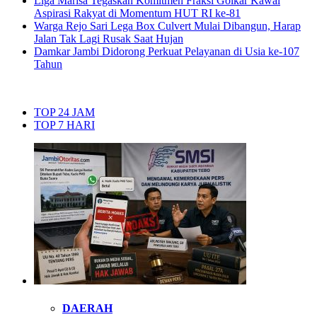
Liga Marisa Tegaskan Komitmen Fraksi Golkar Kawal
Aspirasi Rakyat di Momentum HUT RI ke-81
Warga Rejo Sari Lega Box Culvert Mulai Dibangun, Harap
Jalan Tak Lagi Rusak Saat Hujan
Damkar Jambi Didorong Perkuat Pelayanan di Usia ke-107
Tahun
TOP 24 JAM
TOP 7 HARI
DAERAH