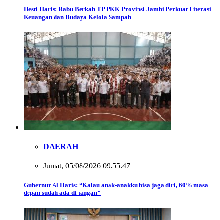
Hesti Haris: Rabu Berkah TP PKK Provinsi Jambi Perkuat Literasi
Keuangan dan Budaya Kelola Sampah
DAERAH
Jumat, 05/08/2026 09:55:47
Gubernur Al Haris: “Kalau anak-anakku bisa jaga diri, 60% masa
depan sudah ada di tangan”