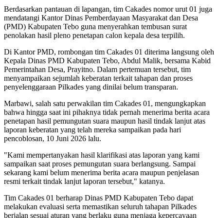
Berdasarkan pantauan di lapangan, tim Cakades nomor urut 01 juga
mendatangi Kantor Dinas Pemberdayaan Masyarakat dan Desa
(PMD) Kabupaten Tebo guna menyerahkan tembusan surat
penolakan hasil pleno penetapan calon kepala desa terpilih.
Di Kantor PMD, rombongan tim Cakades 01 diterima langsung oleh
Kepala Dinas PMD Kabupaten Tebo, Abdul Malik, bersama Kabid
Pemerintahan Desa, Prayitno. Dalam pertemuan tersebut, tim
menyampaikan sejumlah keberatan terkait tahapan dan proses
penyelenggaraan Pilkades yang dinilai belum transparan.
Marbawi, salah satu perwakilan tim Cakades 01, mengungkapkan
bahwa hingga saat ini pihaknya tidak pernah menerima berita acara
penetapan hasil pemungutan suara maupun hasil tindak lanjut atas
laporan keberatan yang telah mereka sampaikan pada hari
pencoblosan, 10 Juni 2026 lalu.
"Kami mempertanyakan hasil klarifikasi atas laporan yang kami
sampaikan saat proses pemungutan suara berlangsung. Sampai
sekarang kami belum menerima berita acara maupun penjelasan
resmi terkait tindak lanjut laporan tersebut," katanya.
Tim Cakades 01 berharap Dinas PMD Kabupaten Tebo dapat
melakukan evaluasi serta memastikan seluruh tahapan Pilkades
berjalan sesuai aturan yang berlaku guna menjaga kepercayaan