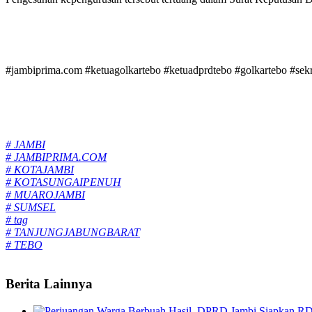
#jambiprima.com #ketuagolkartebo #ketuadprdtebo #golkartebo #sekre
Tags:
# JAMBI
# JAMBIPRIMA.COM
# KOTAJAMBI
# KOTASUNGAIPENUH
# MUAROJAMBI
# SUMSEL
# tag
# TANJUNGJABUNGBARAT
# TEBO
Berita Lainnya