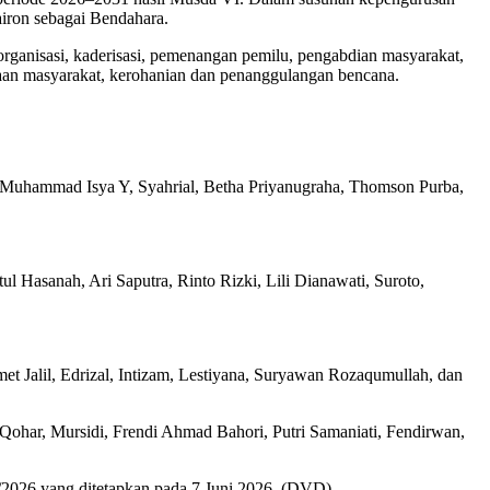
airon sebagai Bendahara.
 organisasi, kaderisasi, pemenangan pemilu, pengabdian masyarakat,
n masyarakat, kerohanian dan penanggulangan bencana.
, Muhammad Isya Y, Syahrial, Betha Priyanugraha, Thomson Purba,
 Hasanah, Ari Saputra, Rinto Rizki, Lili Dianawati, Suroto,
et Jalil, Edrizal, Intizam, Lestiyana, Suryawan Rozaqumullah, dan
ohar, Mursidi, Frendi Ahmad Bahori, Putri Samaniati, Fendirwan,
026 yang ditetapkan pada 7 Juni 2026. (DVD)