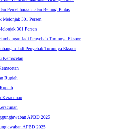
an Pemeliharaan Jalan Betung–Pintas
Melonjak 301 Persen
tambangan Jadi Penyebab Turunnya Ekspor
 Kemacetan
 Rupiah
Keracunan
ggungjawaban APBD 2025