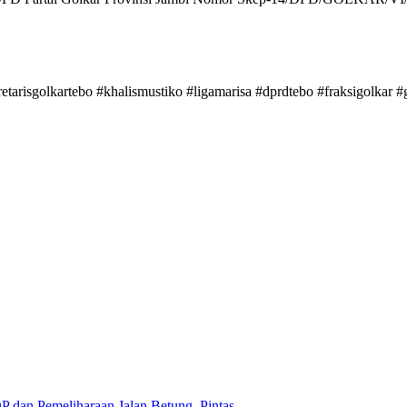
tarisgolkartebo #khalismustiko #ligamarisa #dprdtebo #fraksigolkar #