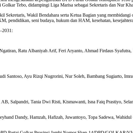
i Golkar Tebo, didampingi Liga Marisa sebagai Sekretaris dan Nur Kh
 Wakil Sekretaris, Wakil Bendahara serta Ketua Bagian yang membidangi
 pendidikan, seni budaya, hukum dan HAM, kesehatan, kesejahteraa
6–2031:
gatiran, Ratu Albaniyah Arif, Feri Aryanto, Ahmad Firdaus Syafutra
di Santoso, Ayu Rizqi Nugrorini, Nur Soleh, Bambang Sugiarto, Imratul
AB, Salpandri, Tania Dwi Risti, Kismawanti, Isna Faiq Prastiyo, Selam
Reyhand Dandy, Hamzah, Hafizah, Juwantoyo, Topa Sadewa, Wahidul Q
n DPD Partai Golkar Provinsi Jambi Nomor Skep-14/DPD/GOLKAR/VI/2