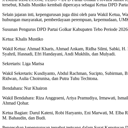
tersebut, Khalis Mustiko kembali dipercaya sebagai Ketua DPD Parta
Selain jajaran inti, kepengurusan juga diisi oleh para Wakil Ketua,
hubungan masyarakat, pemberdayaan perempuan, kepemudaan, UMKM,
Susunan Pengurus DPD Partai Golkar Kabupaten Tebo Periode 202
Ketua: Khalis Mustiko
Wakil Ketua: Ahmad Kharis, Ahmad Ankam, Ridha Silmi, Sabki, H. N
Syahril, Hasnadi, Efri Handayani, Andi Mukhlis, dan Mulyadi.
Sekretaris: Liga Marisa
Wakil Sekretaris: Kusdiyanto, Abdul Rachman, Sucipto, Subirman, Bu
Ridwan, Aulia Choirunisa, dan Putra Tuhu Techtona.
Bendahara: Nur Khairon
Wakil Bendahara: Riza Anggraeni, Ariya Pramudiya, Irmawati, Ismail 
Ahmad Qohar.
Ketua Bagian: Darul Kateni, Robi Haryanto, Eni Marwati, M. Elba 
M. Bahaudin, dan Budi.
Pengesahan kepengurusan tersebut tertuang dalam Surat Keputusa