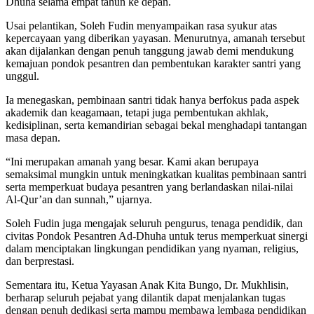
Dhuha selama empat tahun ke depan.
Usai pelantikan, Soleh Fudin menyampaikan rasa syukur atas
kepercayaan yang diberikan yayasan. Menurutnya, amanah tersebut
akan dijalankan dengan penuh tanggung jawab demi mendukung
kemajuan pondok pesantren dan pembentukan karakter santri yang
unggul.
Ia menegaskan, pembinaan santri tidak hanya berfokus pada aspek
akademik dan keagamaan, tetapi juga pembentukan akhlak,
kedisiplinan, serta kemandirian sebagai bekal menghadapi tantangan
masa depan.
“Ini merupakan amanah yang besar. Kami akan berupaya
semaksimal mungkin untuk meningkatkan kualitas pembinaan santri
serta memperkuat budaya pesantren yang berlandaskan nilai-nilai
Al-Qur’an dan sunnah,” ujarnya.
Soleh Fudin juga mengajak seluruh pengurus, tenaga pendidik, dan
civitas Pondok Pesantren Ad-Dhuha untuk terus memperkuat sinergi
dalam menciptakan lingkungan pendidikan yang nyaman, religius,
dan berprestasi.
Sementara itu, Ketua Yayasan Anak Kita Bungo, Dr. Mukhlisin,
berharap seluruh pejabat yang dilantik dapat menjalankan tugas
dengan penuh dedikasi serta mampu membawa lembaga pendidikan