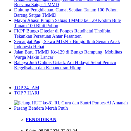
Bersama Satgas TMMD
Dukung Penghijauan, Camat Septian Tanam 100 Pohon
Bareng Satgas TMMD
Mayor Abasri Pimpin Satgas TMMD ke-129 Kodim Bute
Tanam 100 Bibit Pohon
FKPP Bungo Digelar di Ponpes Raudhatul Tholibin,
Tekankan Persatuan Antar Pesantren
Semangat Pagi, Siswa MTsN 7 Bungo Ikuti Senam Anak
Indonesia Hebat
Jalan Baru TMMD Ke-129 di Bungo Rampung, Mobilitas
Warga Makin Lancar
Bahaya Judi Online: Ustadz Adi Hidayat Sebut Pemicu
Kegelisahan dan Kehancuran Hidup
TOP 24 JAM
TOP 7 HARI
PENDIDIKAN
Sabtu, 08/08/2026 22:01:24