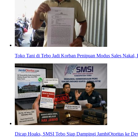
Toko Tani di Tebo Jadi Korban Penipuan Modus Sales Nakal, 
Dicap Hoaks, SMSI Tebo Siap Dampingi JambiOtoritas ke De