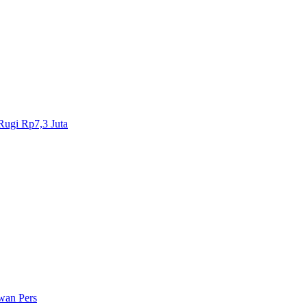
Rugi Rp7,3 Juta
wan Pers