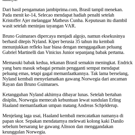
Dari hasil pengamatan jambiprima.com, Brasil tampil menekan.
Pada menit ke-14, Selecao mendapat hadiah penalti setelah
Kristoffer Ajer melanggar Matheus Cunha. Keputusan itu diambil
wasit setelah meninjau tayangan VAR.
Bruno Guimaraes dipercaya menjadi algojo, namun eksekusinya
berhasil ditepis Nyland. Kiper berusia 35 tahun itu kembali
menunjukkan refleks luar biasa dengan menggagalkan peluang
Gabriel Martinelli dan Vinicius Junior sepanjang babak pertama.
Memasuki babak kedua, tekanan Brasil semakin meningkat. Endrick
yang baru masuk sebagai pemain pengganti sempat mendapat
peluang emas, tetapi gagal memanfaatkannya. Tak lama berselang,
Nyland kembali menyelamatkan gawang Norwegia dari ancaman
Rayan dan Bruno Guimaraes.
Ketangguhan Nyland akhirnya dibayar lunas. Setelah bertahan
disiplin, Norwegia memecah kebuntuan lewat sundulan Erling
Haaland memanfaatkan umpan matang Andreas Schjelderup.
Menjelang laga usai, Haaland kembali mencatatkan namanya di
papan skor. Sepakan mendatarnya melewati kolong kaki Danilo
sebelum bersarang ke gawang Alisson dan menggandakan
keunggulan Norwegia.