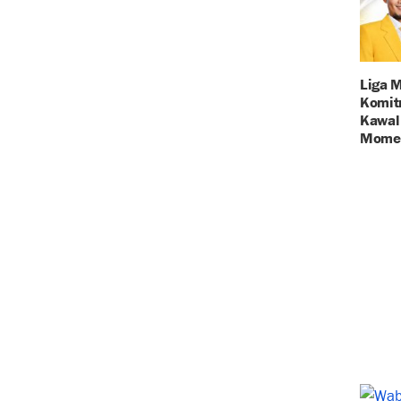
Liga 
Komit
Kawal 
Momen