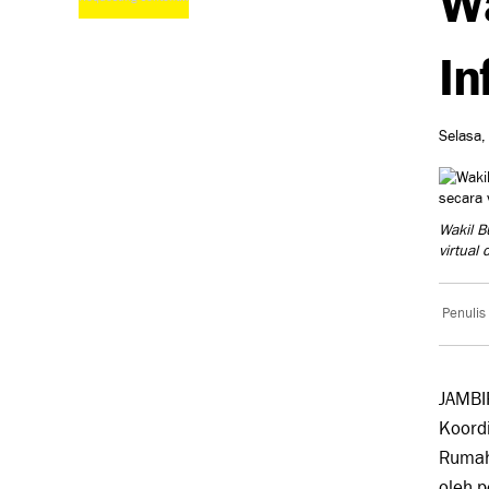
In
Selasa,
Wakil B
virtual
Penulis
JAMBIP
Koordi
Rumah 
oleh p