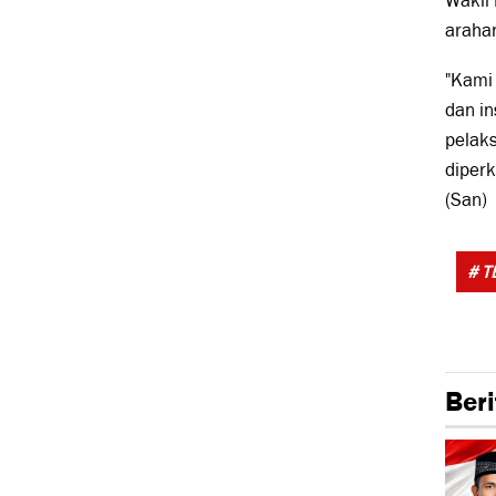
Wakil
arahan
"Kami
dan in
pelaks
diperk
(San)
# T
Beri