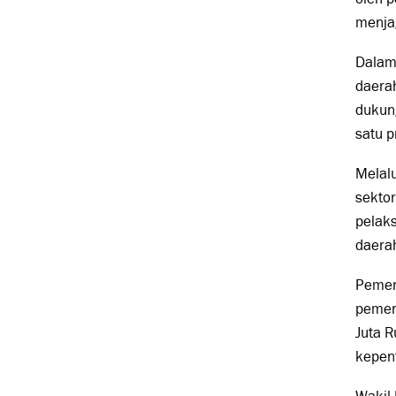
menjag
Dalam 
daerah
dukun
satu p
Melalu
sektor
pelak
daera
Pemer
pemer
Juta R
kepent