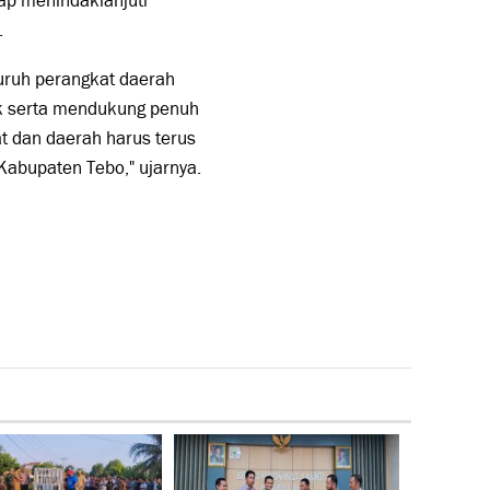
ap menindaklanjuti
.
uruh perangkat daerah
ok serta mendukung penuh
t dan daerah harus terus
Kabupaten Tebo," ujarnya.