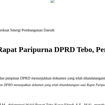
Perkuat Sinergi Pembangunan Daerah
 Rapat Paripurna DPRD Tebo, P
nan DPRD menunjukkan dokumen yang telah ditandatangani usai Rapat Parip
didampingi Wakil Bupati Tebo Nazar Efendi, S.E., M.Si., menghad