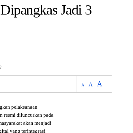
 Dipangkas Jadi 3
)
A
A
A
gkan pelaksanaan
an resmi diluncurkan pada
 masyarakat akan menjadi
ital yang terintegrasi