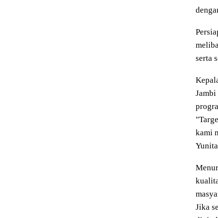
denga
Persia
meliba
serta 
Kepala
Jambi 
progra
"Targe
kami m
Yunita
Menuru
kualit
masya
Jika s