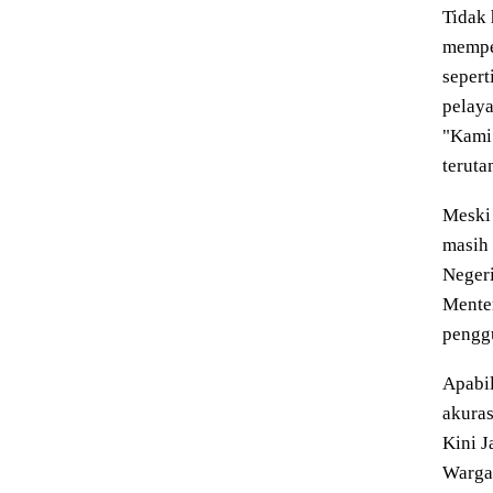
Tidak 
mempe
sepert
pelay
"Kami
teruta
Meski 
masih 
Negeri
Menter
penggu
Apabil
akuras
Kini J
Warga