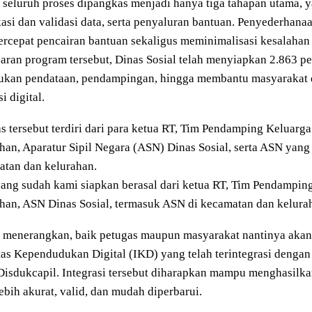
l seluruh proses dipangkas menjadi hanya tiga tahapan utama, y
kasi dan validasi data, serta penyaluran bantuan. Penyederhan
rcepat pencairan bantuan sekaligus meminimalisasi kesalaha
aran program tersebut, Dinas Sosial telah menyiapkan 2.863 p
ukan pendataan, pendampingan, hingga membantu masyarakat 
i digital.
s tersebut terdiri dari para ketua RT, Tim Pendamping Keluarga 
han, Aparatur Sipil Negara (ASN) Dinas Sosial, serta ASN yang 
atan dan kelurahan.
ang sudah kami siapkan berasal dari ketua RT, Tim Pendamping 
han, ASN Dinas Sosial, termasuk ASN di kecamatan dan kelurah
a menerangkan, baik petugas maupun masyarakat nantinya akan
tas Kependudukan Digital (IKD) yang telah terintegrasi deng
Disdukcapil. Integrasi tersebut diharapkan mampu menghasilk
ebih akurat, valid, dan mudah diperbarui.