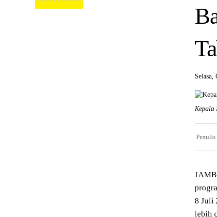
Ba
Ta
Selasa,
Kepala 
Penulis
JAMBI
progra
8 Juli
lebih 