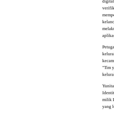
digita
verifi
mempe
kelanc
melak
aplikas
Petuga
kelura
kecam
"Tim y
kelura
Yunit
Identi
milik 
yang l