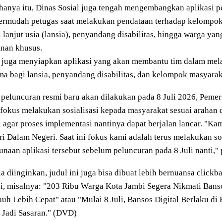
hanya itu, Dinas Sosial juga tengah mengembangkan aplikasi
rmudah petugas saat melakukan pendataan terhadap kelompok 
i lanjut usia (lansia), penyandang disabilitas, hingga warga 
anan khusus.
 juga menyiapkan aplikasi yang akan membantu tim dalam mel
ma bagi lansia, penyandang disabilitas, dan kelompok masyarak
peluncuran resmi baru akan dilakukan pada 8 Juli 2026, Pemeri
fokus melakukan sosialisasi kepada masyarakat sesuai arahan
 agar proses implementasi nantinya dapat berjalan lancar. "K
i Dalam Negeri. Saat ini fokus kami adalah terus melakukan sosi
naan aplikasi tersebut sebelum peluncuran pada 8 Juli nanti,"
a diinginkan, judul ini juga bisa dibuat lebih bernuansa clickb
i, misalnya: "203 Ribu Warga Kota Jambi Segera Nikmati Banso
auh Lebih Cepat" atau "Mulai 8 Juli, Bansos Digital Berlaku di
 Jadi Sasaran." (DVD)