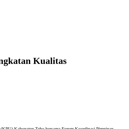
ngkatan Kualitas
(KPU) Kabupaten Tebo bersama Forum Koordinasi Pimpinan