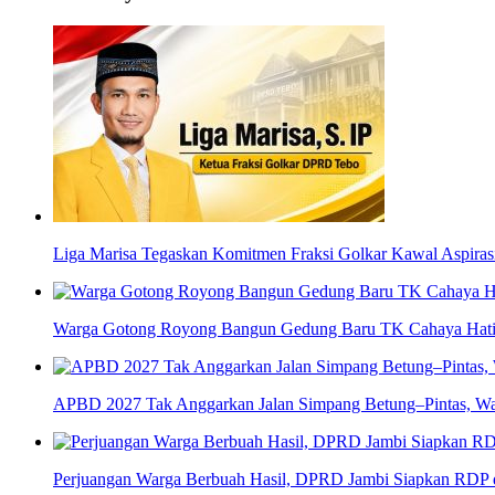
Liga Marisa Tegaskan Komitmen Fraksi Golkar Kawal Aspir
Warga Gotong Royong Bangun Gedung Baru TK Cahaya Hati d
APBD 2027 Tak Anggarkan Jalan Simpang Betung–Pintas, Wa
Perjuangan Warga Berbuah Hasil, DPRD Jambi Siapkan RDP d