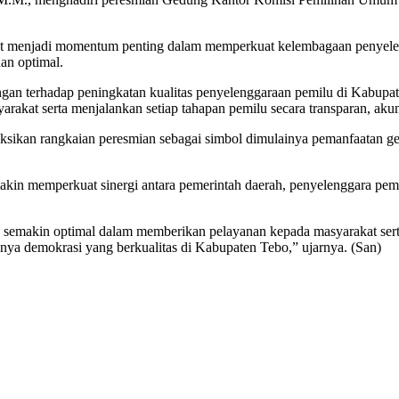
ut menjadi momentum penting dalam memperkuat kelembagaan penyele
an optimal.
kungan terhadap peningkatan kualitas penyelenggaraan pemilu di Kabu
akat serta menjalankan setiap tahapan pemilu secara transparan, akunta
sikan rangkaian peresmian sebagai simbol dimulainya pemanfaatan g
akin memperkuat sinergi antara pemerintah daerah, penyelenggara pe
semakin optimal dalam memberikan pelayanan kepada masyarakat sert
dnya demokrasi yang berkualitas di Kabupaten Tebo,” ujarnya. (San)