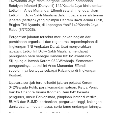
142/Ksatria Jaya resmi berganti. Jabatan Komandan
Batalyon Infanteri (Danyonif) 142/Ksatria Jaya kini diemban
Letkol Inf Aries Munandar Effendi setelah menggantikan
Letkol Inf Dicky Sakti Maulana dalam upacara serah terima
jabatan (sertijab) yang dipimpin Danrem 042/Garuda Putih,
Brigjen TNI Nyamin, di Lapangan Yonif 142/Ksatria Jaya,
Rabu (8/7/2026).
Pergantian jabatan tersebut merupakan bagian dari
pembinaan organisasi dan regenerasi kepemimpinan di
lingkungan TNI Angkatan Darat. Usai menyerahkan
jabatan, Letkol Inf Dicky Sakti Maulana mendapat
penugasan baru sebagai Dandim 0310/Sawahlunto
Sijunjung di bawah Korem 032/Wirabraja. Sementara
penggantinya, Letkol Inf Aries Munandar Effendi,
sebelumnya bertugas sebagai Pabandya di lingkungan
Kostrad.
Upacara sertijab turut dihadiri jajaran pejabat Korem
042/Garuda Putih, para komandan satuan, Ketua Persit
Kartika Chandra Kirana Koorcab Rem 042 beserta
pengurus, unsur Forkopimda, pimpinan instansi vertikal,
BUMN dan BUMD, perbankan, perguruan tinggi, kalangan
dunia usaha, media massa, serta tamu undangan lainnya.