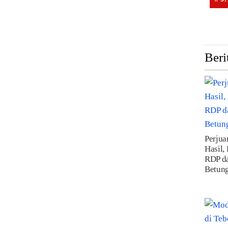
Beri
Perju
Hasil,
RDP da
Betung