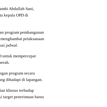
Jambi Abdullah Sani,
rta kepala OPD di
angan program pembangunan
ng menghambat pelaksanaan
uai jadwal.
PD untuk mempercepat
aerah.
ngan program secara
ang dihadapi di lapangan.
ian khusus terhadap
i target penerimaan harus