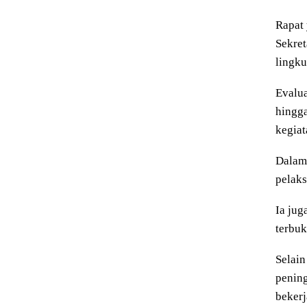
Rapat 
Sekret
lingku
Evalua
hingga
kegiat
Dalam
pelaks
Ia ju
terbuk
Selain
pening
bekerj