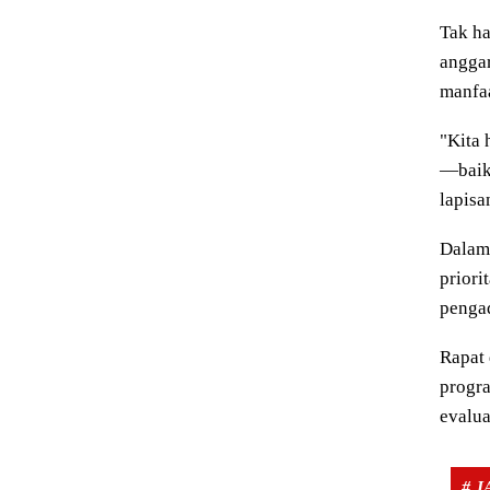
Tak ha
anggar
manfa
"Kita 
—baik 
lapisa
Dalam 
priori
pengad
Rapat
progr
evalua
# 