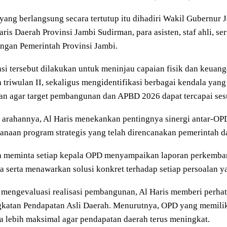
yang berlangsung secara tertutup itu dihadiri Wakil Gubernur 
aris Daerah Provinsi Jambi Sudirman, para asisten, staf ahli, se
ngan Pemerintah Provinsi Jambi.
si tersebut dilakukan untuk meninjau capaian fisik dan keu
 triwulan II, sekaligus mengidentifikasi berbagai kendala ya
an agar target pembangunan dan APBD 2026 dapat tercapai ses
 arahannya, Al Haris menekankan pentingnya sinergi antar-O
anaan program strategis yang telah direncanakan pemerintah d
ga meminta setiap kepala OPD menyampaikan laporan perkemba
a serta menawarkan solusi konkret terhadap setiap persoalan y
 mengevaluasi realisasi pembangunan, Al Haris memberi perhat
katan Pendapatan Asli Daerah. Menurutnya, OPD yang memilik
a lebih maksimal agar pendapatan daerah terus meningkat.