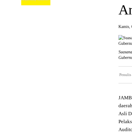
An
Kamis, 
Suasana
Gubernu
Penulis
JAMBI
daera
Asli 
Pelak
Audit