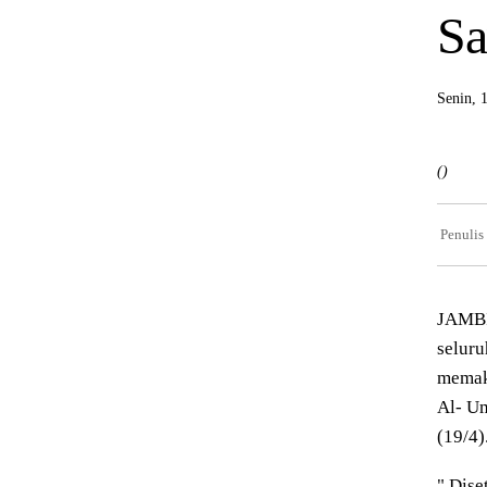
Sa
Senin, 
()
Penulis
JAMBI
seluru
memakm
Al- Um
(19/4)
" Dise