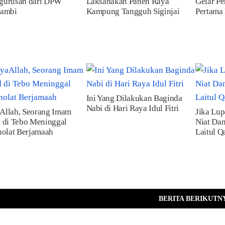
gurusan dari DPW
Laksanakan Panen Raya
Gelar Pe
Jambi
Kampung Tangguh Siginjai
Pertama 
Ini Yang Dilakukan Baginda
Nabi di Hari Raya Idul Fitri
Allah, Seorang Imam
Jika Lup
 di Tebo Meninggal
Niat Dan
holat Berjamaah
Laitul Q
BERITA BERIKUTN