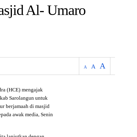
sjid Al- Umaro
A
A
A
ra (HCE) mengajak
mkab Sarolangun untuk
ur berjamaah di masjid
epada awak media, Senin
kita lanjutkan dengan