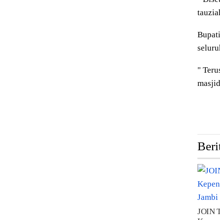
tauzia
Bupati
seluru
" Teru
masjid
Beri
JOIN 