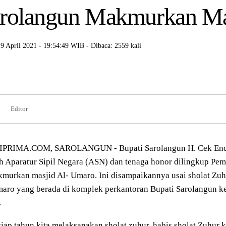
rolangun Makmurkan Ma
19 April 2021 - 19:54:49 WIB - Dibaca: 2559 kali
Editor
PRIMA.COM, SAROLANGUN - Bupati Sarolangun H. Cek End
h Aparatur Sipil Negara (ASN) dan tenaga honor dilingkup Pe
urkan masjid Al- Umaro. Ini disampaikannya usai sholat Zuh
aro yang berada di komplek perkantoran Bupati Sarolangun k
.
tiap tahun kita melaksanakan sholat zuhur, habis sholat Zuhur 