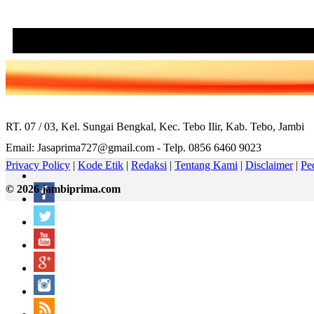
RT. 07 / 03, Kel. Sungai Bengkal, Kec. Tebo Ilir, Kab. Tebo, Jambi
Email: Jasaprima727@gmail.com - Telp. 0856 6460 9023
Privacy Policy
|
Kode Etik
|
Redaksi
|
Tentang Kami
|
Disclaimer
|
Pe
© 2026 jambiprima.com