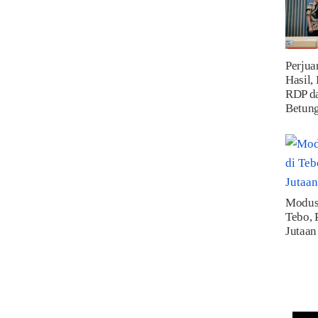
Perju
Hasil,
RDP da
Betung
Modus 
Tebo, 
Jutaan