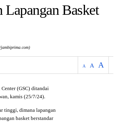
n Lapangan Basket
/jambiprima.com)
A
A
A
Center (GSC) ditandai
wan, kamis (25/7/24).
ar tinggi, dimana lapangan
apangan basket berstandar