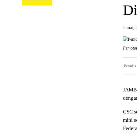
Di
Jumat, 
Pemoton
Penulis
JAMBI
dengan
GSC se
mini s
Federa