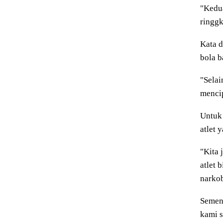
"Kedua
ringgk
Kata d
bola b
"Selai
mencip
Untuk
atlet 
"Kita 
atlet 
narkob
Semen
kami s