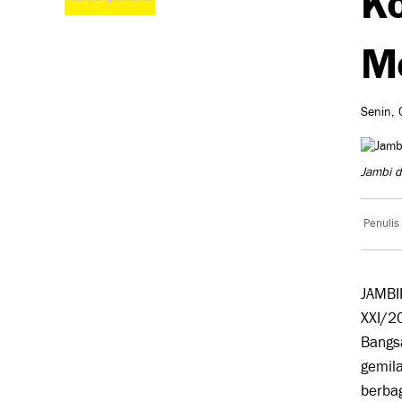
Me
Senin, 
Jambi 
Penulis
JAMBI
XXI/2
Bangsa
gemila
berbag