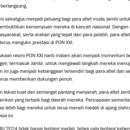
 berlangsung.
ini sekaligus menjadi peluang bagi para atlet muda Jambi unt
embuktikan kemampuan mereka di kancah nasional. Dengan mo
asyarakat, serta arahan yang tepat dari para pelatih, para atle
terus mengukir prestasi di PON XXI.
kaan resmi PON XXI nanti malam akan menjadi momentum bes
ngen, termasuk Jambi, untuk mengawali langkah mereka menuju
ini juga menjadi kebanggaan tersendiri bagi para atlet dan 
terus memberikan dukungan penuh.
n tekad kuat dan semangat pantang menyerah, para atlet Jam
rikan yang terbaik bagi daerah mereka. Pencapaian sementar
si lebih bagi mereka untuk terus meraih medali di ajang olahra
sia ini.
I/2024 tidak hanya tentang medali, tetapi juga tentang keb