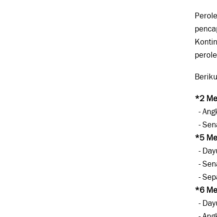
Perol
pencap
Kontin
perole
Beriku
*2 Me
- Angk
- Sen
*5 Me
- Day
- Sen
- Sep
*6 Me
- Day
- Angk