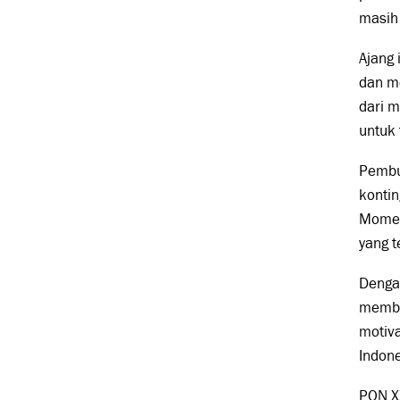
masih
Ajang 
dan m
dari m
untuk 
Pembu
konti
Momen 
yang 
Denga
membe
motiva
Indone
PON XX