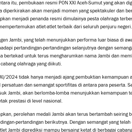
tara itu, pembukaan resmi PON XXI Aceh-Sumut yang akan dig
 diperkirakan akan menjadi momen yang spektakuler dan bers
pkan menjadi penanda resmi dimulainya pesta olahraga terbes
empertemukan atlet-atlet terbaik dari seluruh penjuru negeri.
gen Jambi, yang telah menunjukkan performa luar biasa di awa
dapi pertandingan-pertandingan selanjutnya dengan semangat
a bertekad untuk terus mengharumkan nama Jambi dan member
 cabang olahraga yang diikuti.
XI/2024 tidak hanya menjadi ajang pembuktian kemampuan atl
 persatuan dan semangat sportifitas di antara para peserta. S
suk Jambi, akan berlomba-lomba menunjukkan kemampuan t
ak prestasi di level nasional.
pkan, perolehan medali Jambi akan terus bertambah seiring b
dingan-pertandingan berikutnya. Dengan semangat yang telah 
tlet Jambi diprediksi mampu bersaing ketat di berbagai cabang