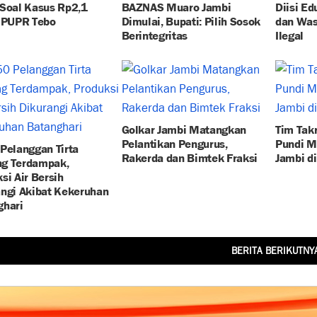
 Soal Kasus Rp2,1
BAZNAS Muaro Jambi
Diisi E
r PUPR Tebo
Dimulai, Bupati: Pilih Sosok
dan Wa
Berintegritas
Ilegal
Golkar Jambi Matangkan
Tim Tak
Pelantikan Pengurus,
Pundi M
Pelanggan Tirta
Rakerda dan Bimtek Fraksi
Jambi d
g Terdampak,
si Air Bersih
ngi Akibat Kekeruhan
ghari
BERITA BERIKUTNY