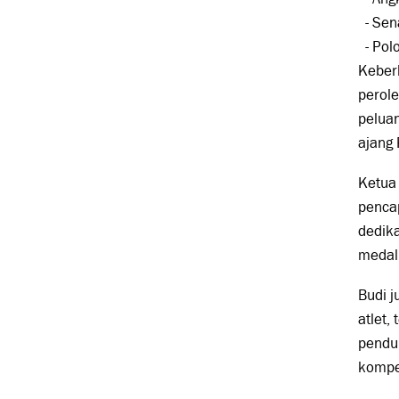
- Sen
- Polo
Keber
perol
peluan
ajang 
Ketua
pencap
dedika
medali
Budi 
atlet,
penduk
kompet