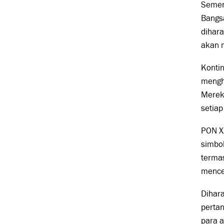
Semen
Bangsa
dihara
akan m
Kontin
mengha
Merek
setiap
PON X
simbol
terma
mencet
Dihara
pertan
para a