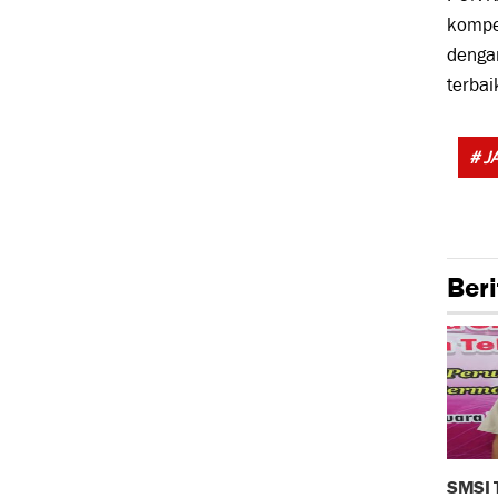
kompet
denga
terbai
# J
Beri
SMSI 