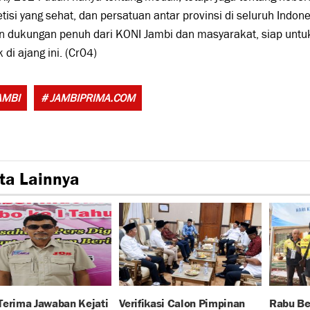
isi yang sehat, dan persatuan antar provinsi di seluruh Indones
n dukungan penuh dari KONI Jambi dan masyarakat, siap untu
k di ajang ini. (Cr04)
Tags:
AMBI
# JAMBIPRIMA.COM
ta Lainnya
Terima Jawaban Kejati
Verifikasi Calon Pimpinan
Rabu Be