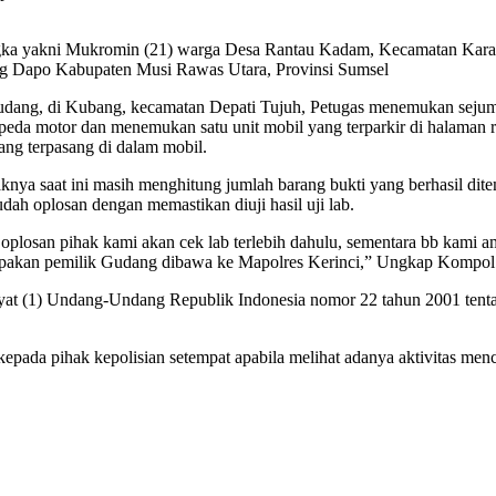
angka yakni Mukromin (21) warga Desa Rantau Kadam, Kecamatan Kar
ng Dapo Kabupaten Musi Rawas Utara, Provinsi Sumsel
udang, di Kubang, kecamatan Depati Tujuh, Petugas menemukan sejuml
 sepeda motor dan menemukan satu unit mobil yang terparkir di halaman
ang terpasang di dalam mobil.
 saat ini masih menghitung jumlah barang bukti yang berhasil ditem
ah oplosan dengan memastikan diuji hasil uji lab.
u oplosan pihak kami akan cek lab terlebih dahulu, sementara bb kami
 merupakan pemilik Gudang dibawa ke Mapolres Kerinci,” Ungkap Kompo
 ayat (1) Undang-Undang Republik Indonesia nomor 22 tahun 2001 te
a pihak kepolisian setempat apabila melihat adanya aktivitas menc