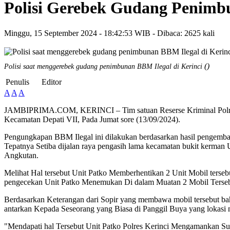
Polisi Gerebek Gudang Penimbu
Minggu, 15 September 2024 - 18:42:53 WIB - Dibaca: 2625 kali
()
Polisi saat menggerebek gudang penimbunan BBM Ilegal di Kerinci
Penulis
Editor
A
A
A
JAMBIPRIMA.COM, KERINCI – Tim satuan Reserse Kriminal Polres 
Kecamatan Depati VII, Pada Jumat sore (13/09/2024).
Pengungkapan BBM Ilegal ini dilakukan berdasarkan hasil pengemban
Tepatnya Setiba dijalan raya pengasih lama kecamatan bukit kerman
Angkutan.
Melihat Hal tersebut Unit Patko Memberhentikan 2 Unit Mobil terse
pengecekan Unit Patko Menemukan Di dalam Muatan 2 Mobil Terseb
Berdasarkan Keterangan dari Sopir yang membawa mobil tersebut ba
antarkan Kepada Seseorang yang Biasa di Panggil Buya yang lokasi 
"Mendapati hal Tersebut Unit Patko Polres Kerinci Mengamankan Supi