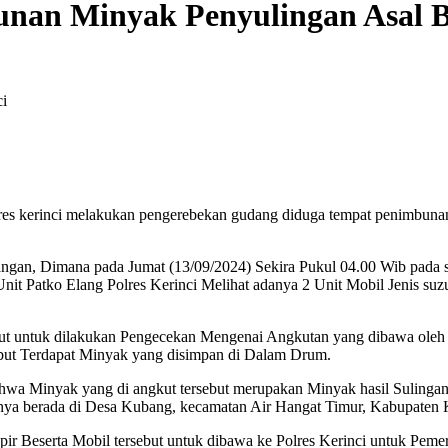
nan Minyak Penyulingan Asal Ba
kerinci melakukan pengerebekan gudang diduga tempat penimbunan 
gan, Dimana pada Jumat (13/09/2024) Sekira Pukul 04.00 Wib pada sa
 Unit Patko Elang Polres Kerinci Melihat adanya 2 Unit Mobil Jenis 
but untuk dilakukan Pengecekan Mengenai Angkutan yang dibawa oleh 
ut Terdapat Minyak yang disimpan di Dalam Drum.
hwa Minyak yang di angkut tersebut merupakan Minyak hasil Sulingan
nya berada di Desa Kubang, kecamatan Air Hangat Timur, Kabupaten K
r Beserta Mobil tersebut untuk dibawa ke Polres Kerinci untuk Pemer