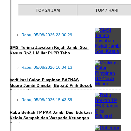
TOP 24 JAM
TOP 7 HARI
Rabu, 05/08/2026 23:00:29
DAERAH
SMSI Terima Jawaban Kejati Jambi Soal
Kasus Rp2,1 Miliar PUPR Tebo
Rabu, 05/08/2026 16:04:13
DAERAH
Verifikasi Calon Pimpinan BAZNAS
Muaro Jambi Dimulai, Bupati: Pilih Sosok
Berintegritas
Rabu, 05/08/2026 15:43:59
PEDULI
Rabu Berkah TP PKK Jambi Diisi Edukasi
Kelola Sampah dan Waspada Keuangan
Ilegal