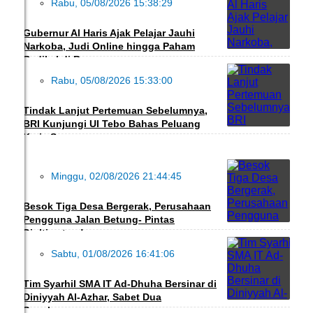
Rabu, 05/08/2026 15:38:29
DAERAH
Gubernur Al Haris Ajak Pelajar Jauhi
Narkoba, Judi Online hingga Paham
Radikal di Bungo
Rabu, 05/08/2026 15:33:00
ADVERTORIAL
Tindak Lanjut Pertemuan Sebelumnya,
BRI Kunjungi UI Tebo Bahas Peluang
Kerja Sama
Minggu, 02/08/2026 21:44:45
DAERAH
Besok Tiga Desa Bergerak, Perusahaan
Pengguna Jalan Betung- Pintas
Diultimatum!
Sabtu, 01/08/2026 16:41:06
PENDIDIKAN
Tim Syarhil SMA IT Ad-Dhuha Bersinar di
Diniyyah Al-Azhar, Sabet Dua
Penghargaan