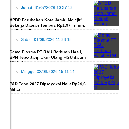
Jumat, 31/07/2026 10:37:13
DAERAH
APBD Perubahan Kota Jambi Melejit!
Belanja Daerah Tembus Rp1,97 Triliun,
Ini Fokus Program Maulana
Sabtu, 01/08/2026 11:33:18
DAERAH
Demo Plasma PT RAU Berbuah Hasil,
BPN Tebo Janji Ukur Ulang HGU dalam
30 Hari
Minggu, 02/08/2026 15:11:14
DAERAH
PAD Tebo 2027 Diproyeksi Naik Rp24,6
Miliar