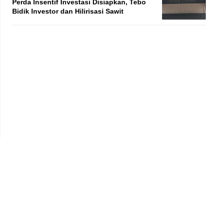
Perda Insentif Investasi Disiapkan, Tebo
Bidik Investor dan Hilirisasi Sawit
Privacy Policy
Kode Etik
Redaksi
Tentang Kami
Disclaimer
Pedoman Media Siber
© 2026 jambiprima.com