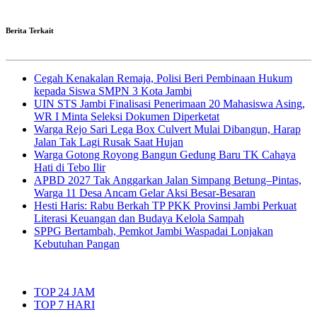
Berita Terkait
Cegah Kenakalan Remaja, Polisi Beri Pembinaan Hukum
kepada Siswa SMPN 3 Kota Jambi
UIN STS Jambi Finalisasi Penerimaan 20 Mahasiswa Asing,
WR I Minta Seleksi Dokumen Diperketat
Warga Rejo Sari Lega Box Culvert Mulai Dibangun, Harap
Jalan Tak Lagi Rusak Saat Hujan
Warga Gotong Royong Bangun Gedung Baru TK Cahaya
Hati di Tebo Ilir
APBD 2027 Tak Anggarkan Jalan Simpang Betung–Pintas,
Warga 11 Desa Ancam Gelar Aksi Besar-Besaran
Hesti Haris: Rabu Berkah TP PKK Provinsi Jambi Perkuat
Literasi Keuangan dan Budaya Kelola Sampah
SPPG Bertambah, Pemkot Jambi Waspadai Lonjakan
Kebutuhan Pangan
TOP 24 JAM
TOP 7 HARI