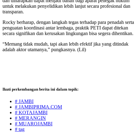
dan diharapkan dapat menjadi bahan bagi aparat penegak hukum
untuk melakukan penyelidikan lebih lanjut secara profesional dan
transparan.
Rocky berharap, dengan langkah tegas terhadap para penadah serta
penguatan koordinasi antar lembaga, praktik PETI dapat ditekan
secara signifikan dan kerusakan lingkungan bisa segera dihentikan.
“Memang tidak mudah, tapi akan lebih efektif jika yang ditindak
adalah aktor utamanya,” pungkasnya. (Lil)
Ikuti perkembangan berita ini dalam topik:
# JAMBI
# JAMBIPRIMA.COM
# KOTAJAMBI
# MERANGIN
# MUAROJAMBI
# tag