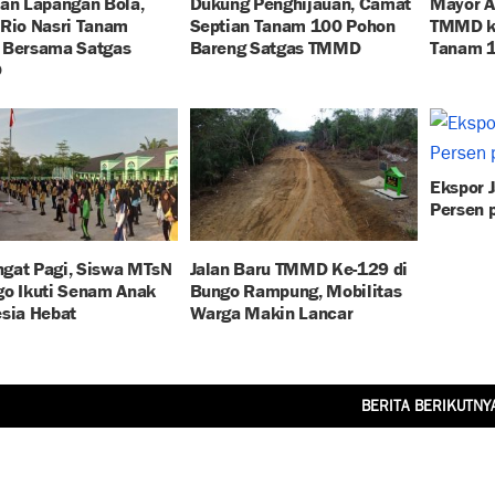
an Lapangan Bola,
Dukung Penghijauan, Camat
Mayor A
 Rio Nasri Tanam
Septian Tanam 100 Pohon
TMMD k
 Bersama Satgas
Bareng Satgas TMMD
Tanam 1
D
Ekspor 
Persen 
gat Pagi, Siswa MTsN
Jalan Baru TMMD Ke-129 di
go Ikuti Senam Anak
Bungo Rampung, Mobilitas
sia Hebat
Warga Makin Lancar
BERITA BERIKUTNY