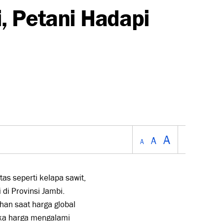
, Petani Hadapi
A
A
A
s seperti kelapa sawit,
di Provinsi Jambi.
an saat harga global
ka harga mengalami