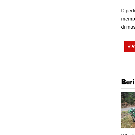
Diperl
memper
di ma
# 
Beri