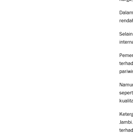
Dalam
rendah
Selain
intern
Pemer
terhad
pariwi
Namun
sepert
kuali
Keter
Jambi.
terhad