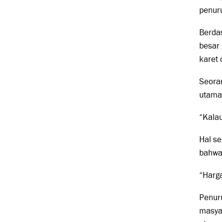
penur
Berda
besar
karet 
Seora
utama 
“Kalau
Hal se
bahwa 
“Harga
Penur
masyar