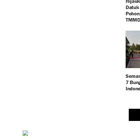
Hijauk
Datuk
Pohon
TMM
Seman
7 Bun
Indone