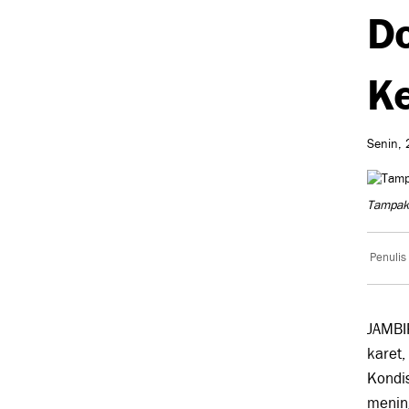
Do
Ke
Senin, 
Tampak
Penulis
JAMBI
karet,
Kondi
menin