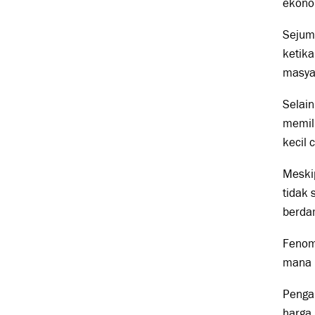
ekonom
Sejum
ketik
masyar
Selain
memil
kecil 
Meski
tidak 
berda
Fenome
mana p
Penga
harga,