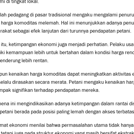
i di tingkat lokal.
lah pedagang di pasar tradisional mengaku mengalami penur
a harga komoditas melemah. Hal ini menunjukkan adanya penu
akat sebagai efek lanjutan dari turunnya pendapatan petani.
 itu, ketimpangan ekonomi juga menjadi perhatian. Pelaku usah
iki kemampuan lebih untuk bertahan dalam kondisi harga ren
cenderung lebih rentan.
pun kenaikan harga komoditas dapat meningkatkan aktivitas
selalu dirasakan secara merata. Petani mengaku kenaikan ha
mpak signifikan terhadap pendapatan mereka.
na ini mengindikasikan adanya ketimpangan dalam rantai dist
etani berada pada posisi paling lemah dengan akses terbatas
mat ekonomi menilai bahwa permasalahan utama tidak hanya t
 tetapi juga pada struktur ekonomi yang masih bersifat ekstrakt