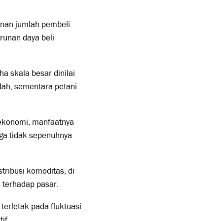
unan jumlah pembeli
runan daya beli
a skala besar dinilai
dah, sementara petani
 ekonomi, manfaatnya
rga tidak sepenuhnya
ribusi komoditas, di
 terhadap pasar.
erletak pada fluktuasi
if.