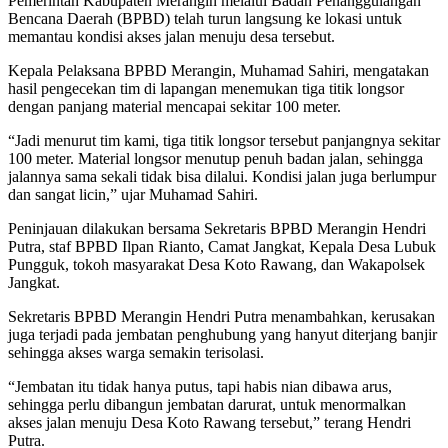
Pemerintah Kabupaten Merangin melalui Badan Penanggulangan
Bencana Daerah (BPBD) telah turun langsung ke lokasi untuk
memantau kondisi akses jalan menuju desa tersebut.
Kepala Pelaksana BPBD Merangin, Muhamad Sahiri, mengatakan
hasil pengecekan tim di lapangan menemukan tiga titik longsor
dengan panjang material mencapai sekitar 100 meter.
“Jadi menurut tim kami, tiga titik longsor tersebut panjangnya sekitar
100 meter. Material longsor menutup penuh badan jalan, sehingga
jalannya sama sekali tidak bisa dilalui. Kondisi jalan juga berlumpur
dan sangat licin,” ujar Muhamad Sahiri.
Peninjauan dilakukan bersama Sekretaris BPBD Merangin Hendri
Putra, staf BPBD Ilpan Rianto, Camat Jangkat, Kepala Desa Lubuk
Pungguk, tokoh masyarakat Desa Koto Rawang, dan Wakapolsek
Jangkat.
Sekretaris BPBD Merangin Hendri Putra menambahkan, kerusakan
juga terjadi pada jembatan penghubung yang hanyut diterjang banjir
sehingga akses warga semakin terisolasi.
“Jembatan itu tidak hanya putus, tapi habis nian dibawa arus,
sehingga perlu dibangun jembatan darurat, untuk menormalkan
akses jalan menuju Desa Koto Rawang tersebut,” terang Hendri
Putra.