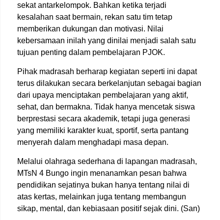
sekat antarkelompok. Bahkan ketika terjadi
kesalahan saat bermain, rekan satu tim tetap
memberikan dukungan dan motivasi. Nilai
kebersamaan inilah yang dinilai menjadi salah satu
tujuan penting dalam pembelajaran PJOK.
Pihak madrasah berharap kegiatan seperti ini dapat
terus dilakukan secara berkelanjutan sebagai bagian
dari upaya menciptakan pembelajaran yang aktif,
sehat, dan bermakna. Tidak hanya mencetak siswa
berprestasi secara akademik, tetapi juga generasi
yang memiliki karakter kuat, sportif, serta pantang
menyerah dalam menghadapi masa depan.
Melalui olahraga sederhana di lapangan madrasah,
MTsN 4 Bungo ingin menanamkan pesan bahwa
pendidikan sejatinya bukan hanya tentang nilai di
atas kertas, melainkan juga tentang membangun
sikap, mental, dan kebiasaan positif sejak dini. (San)