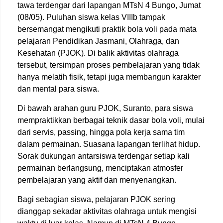
tawa terdengar dari lapangan
MTsN 4 Bungo
, Jumat
(08/05). Puluhan siswa kelas VIIIb tampak
bersemangat mengikuti praktik bola voli pada mata
pelajaran Pendidikan Jasmani, Olahraga, dan
Kesehatan (PJOK). Di balik aktivitas olahraga
tersebut, tersimpan proses pembelajaran yang tidak
hanya melatih fisik, tetapi juga membangun karakter
dan mental para siswa.
Di bawah arahan guru PJOK,
Suranto
, para siswa
mempraktikkan berbagai teknik dasar bola voli, mulai
dari servis, passing, hingga pola kerja sama tim
dalam permainan. Suasana lapangan terlihat hidup.
Sorak dukungan antarsiswa terdengar setiap kali
permainan berlangsung, menciptakan atmosfer
pembelajaran yang aktif dan menyenangkan.
Bagi sebagian siswa, pelajaran PJOK sering
dianggap sekadar aktivitas olahraga untuk mengisi