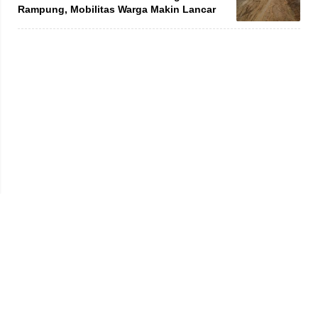
Rampung, Mobilitas Warga Makin Lancar
Privacy Policy
Kode Etik
Redaksi
Tentang Kami
Disclaimer
Pedoman Media Siber
© 2026 jambiprima.com