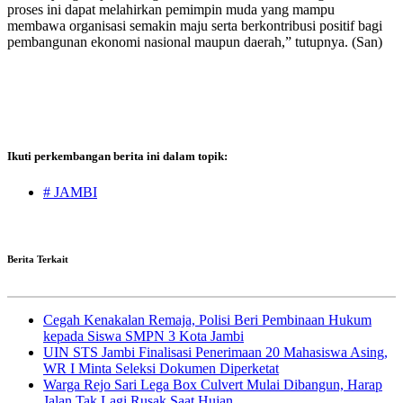
proses ini dapat melahirkan pemimpin muda yang mampu
membawa organisasi semakin maju serta berkontribusi positif bagi
pembangunan ekonomi nasional maupun daerah,” tutupnya. (San)
Ikuti perkembangan berita ini dalam topik:
# JAMBI
Berita Terkait
Cegah Kenakalan Remaja, Polisi Beri Pembinaan Hukum
kepada Siswa SMPN 3 Kota Jambi
UIN STS Jambi Finalisasi Penerimaan 20 Mahasiswa Asing,
WR I Minta Seleksi Dokumen Diperketat
Warga Rejo Sari Lega Box Culvert Mulai Dibangun, Harap
Jalan Tak Lagi Rusak Saat Hujan