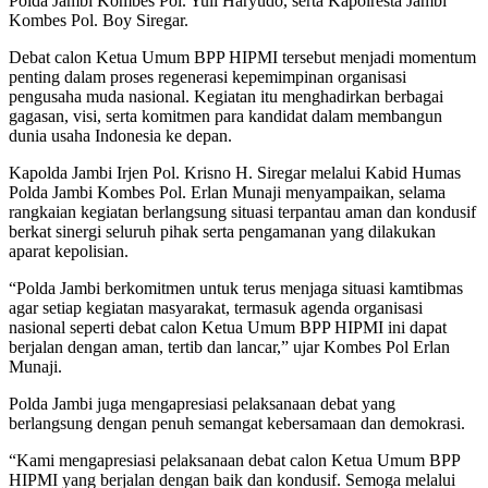
Polda Jambi Kombes Pol. Yuli Haryudo, serta Kapolresta Jambi
Kombes Pol. Boy Siregar.
Debat calon Ketua Umum BPP HIPMI tersebut menjadi momentum
penting dalam proses regenerasi kepemimpinan organisasi
pengusaha muda nasional. Kegiatan itu menghadirkan berbagai
gagasan, visi, serta komitmen para kandidat dalam membangun
dunia usaha Indonesia ke depan.
Kapolda Jambi Irjen Pol. Krisno H. Siregar melalui Kabid Humas
Polda Jambi Kombes Pol. Erlan Munaji menyampaikan, selama
rangkaian kegiatan berlangsung situasi terpantau aman dan kondusif
berkat sinergi seluruh pihak serta pengamanan yang dilakukan
aparat kepolisian.
“Polda Jambi berkomitmen untuk terus menjaga situasi kamtibmas
agar setiap kegiatan masyarakat, termasuk agenda organisasi
nasional seperti debat calon Ketua Umum BPP HIPMI ini dapat
berjalan dengan aman, tertib dan lancar,” ujar Kombes Pol Erlan
Munaji.
Polda Jambi juga mengapresiasi pelaksanaan debat yang
berlangsung dengan penuh semangat kebersamaan dan demokrasi.
“Kami mengapresiasi pelaksanaan debat calon Ketua Umum BPP
HIPMI yang berjalan dengan baik dan kondusif. Semoga melalui