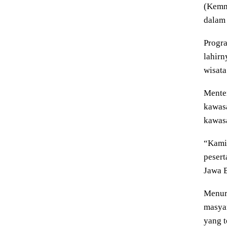
(Kemn
dalam 
Progra
lahirn
wisata
Mente
kawasa
kawasa
“Kami 
pesert
Jawa B
Menuru
masyar
yang t