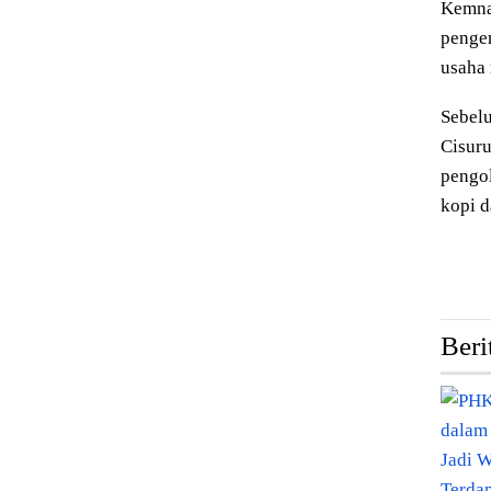
Kemna
pengem
usaha 
Sebelu
Cisuru
pengo
kopi d
Beri