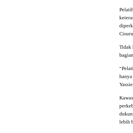
Pelati
ketera
diper
Cisur
Tidak 
bagian
“Pelat
hanya 
Yassier
Kawas
perkeb
dukung
lebih 