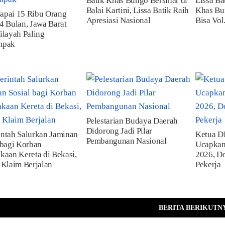
Batik Khas Bungo Bersinar di
Lissa Ba
Balai Kartini, Lissa Batik Raih
Khas Bun
apai 15 Ribu Orang
Apresiasi Nasional
Bisa Vol.
4 Bulan, Jawa Barat
ilayah Paling
mpak
Pelestarian Budaya Daerah
Didorong Jadi Pilar
ntah Salurkan Jaminan
Ketua D
Pembangunan Nasional
 bagi Korban
Ucapkan
kaan Kereta di Bekasi,
2026, D
 Klaim Berjalan
Pekerja
BERITA BERIKUTN