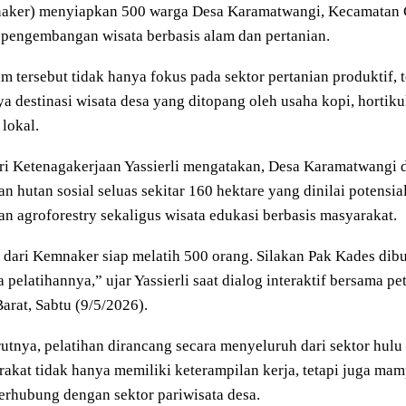
aker) menyiapkan 500 warga Desa Karamatwangi, Kecamatan Ci
pengembangan wisata berbasis alam dan pertanian.
m tersebut tidak hanya fokus pada sektor pertanian produktif,
ya destinasi wisata desa yang ditopang oleh usaha kopi, hortiku
 lokal.
ri Ketenagakerjaan
Yassierli
mengatakan, Desa Karamatwangi di
n hutan sosial seluas sekitar 160 hektare yang dinilai potens
n agroforestry sekaligus wisata edukasi berbasis masyarakat.
dari Kemnaker siap melatih 500 orang. Silakan Pak Kades dibu
a pelatihannya,” ujar Yassierli saat dialog interaktif bersama p
arat, Sabtu (9/5/2026).
tnya, pelatihan dirancang secara menyeluruh dari sektor hulu 
akat tidak hanya memiliki keterampilan kerja, tetapi juga 
erhubung dengan sektor pariwisata desa.