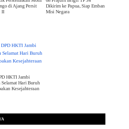
tik Perkenalkan Motif
68 Prajurit Brigif TP 34
go di Ajang Persit
Dikirim ke Papua, Siap Emban
 II
Misi Negara
PD HKTI Jambi
 Selamat Hari Buruh
oakan Kesejahteraan
YA